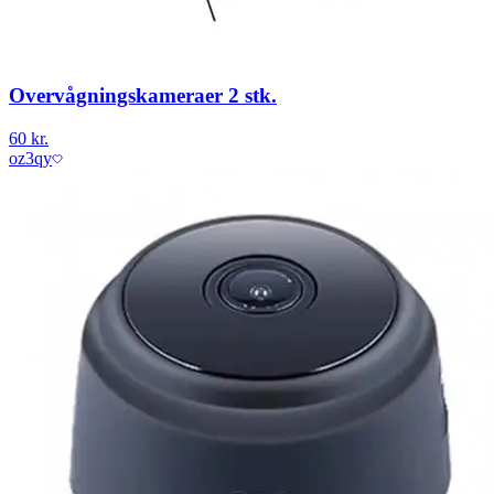
Overvågningskameraer 2 stk.
60 kr.
oz3qy