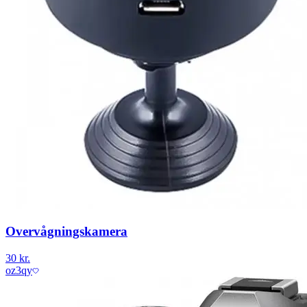
Overvågningskamera
30 kr.
oz3qy