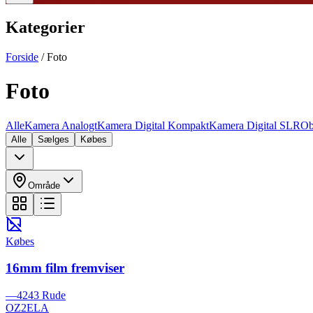
Kategorier
Forside
/
Foto
Foto
Alle
Kamera Analogt
Kamera Digital Kompakt
Kamera Digital SLR
Ob
Alle
Sælges
Købes
Område
Købes
16mm film fremviser
—
4243 Rude
OZ2ELA