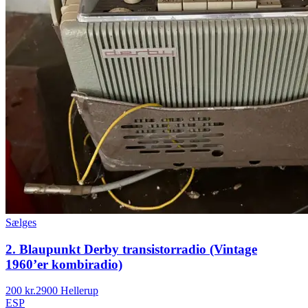
Sælges
2. Blaupunkt Derby transistorradio (Vintage
1960’er kombiradio)
200 kr.
2900 Hellerup
ESP