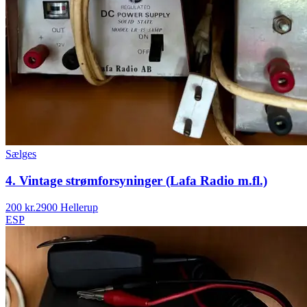
Sælges
4. Vintage strømforsyninger (Lafa Radio m.fl.)
200 kr.
2900 Hellerup
ESP