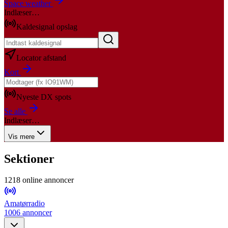
Space weather
Indlæser…
Kaldesignal opslag
Locator afstand
Kort
Nyeste DX spots
Se alle
Indlæser…
Vis mere
Sektioner
1218
online annoncer
Amatørradio
1006 annoncer