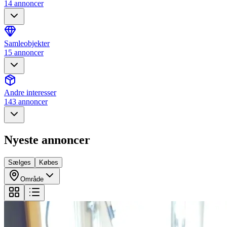
14 annoncer
Samleobjekter
15 annoncer
Andre interesser
143 annoncer
Nyeste annoncer
Sælges
Købes
Område