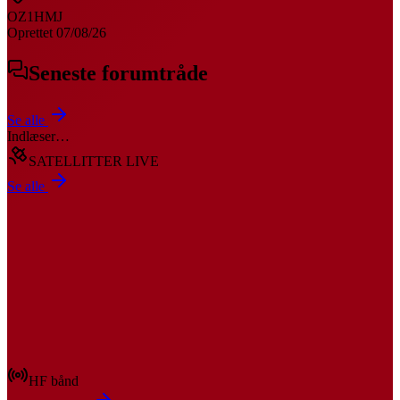
OZ1HMJ
Oprettet
07/08/26
Seneste forumtråde
Se alle
Indlæser…
SATELLITTER LIVE
Se alle
HF bånd