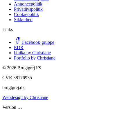
Annoncepolitik
Privatlivspolitik
Cookiepolitik
Sikkerhed
Links
Facebook-gruppe
EDR
Unika by Christiane
Portfolio by Christiane
©
2026
Brugtgrej I/S
CVR 38176935
brugtgrej.dk
Webdesign by Christiane
Version
…