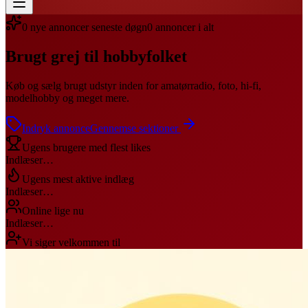
0
nye annoncer seneste døgn
0
annoncer i alt
Brugt grej til hobbyfolket
Køb og sælg brugt udstyr inden for amatørradio, foto, hi-fi,
modelhobby og meget mere.
Indryk annonce
Gennemse sektioner
Ugens brugere med flest likes
Indlæser…
Ugens mest aktive indlæg
Indlæser…
Online lige nu
Indlæser…
Vi siger velkommen til