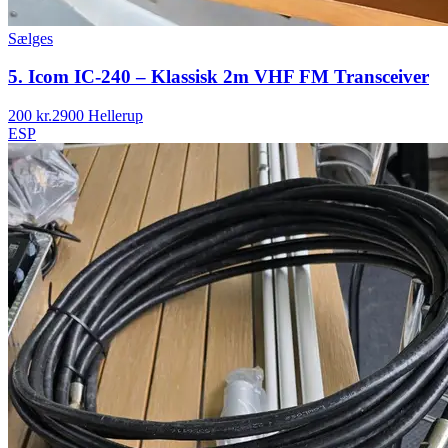
Sælges
5. Icom IC-240 – Klassisk 2m VHF FM Transceiver
200 kr.
2900 Hellerup
ESP