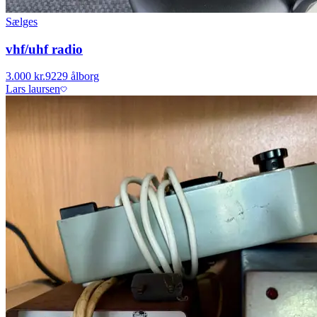
Sælges
vhf/uhf radio
3.000 kr.
9229 ålborg
Lars laursen