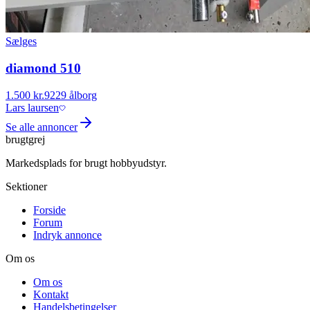
Sælges
diamond 510
1.500 kr.
9229 ålborg
Lars laursen
Se alle annoncer
brugtgrej
Markedsplads for brugt hobbyudstyr.
Sektioner
Forside
Forum
Indryk annonce
Om os
Om os
Kontakt
Handelsbetingelser