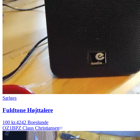
Sælges
Fuldtone Højttalere
100 kr.
4242 Boeslunde
OZ1BPZ Claus Christiansen