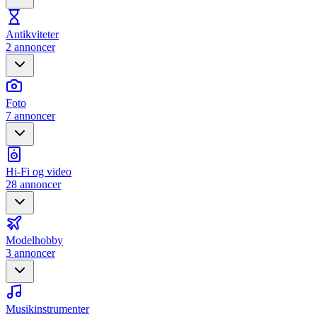
Antikviteter
2 annoncer
Foto
7 annoncer
Hi-Fi og video
28 annoncer
Modelhobby
3 annoncer
Musikinstrumenter