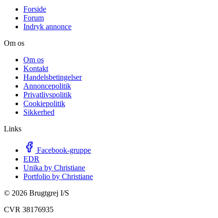
Forside
Forum
Indryk annonce
Om os
Om os
Kontakt
Handelsbetingelser
Annoncepolitik
Privatlivspolitik
Cookiepolitik
Sikkerhed
Links
Facebook-gruppe
EDR
Unika by Christiane
Portfolio by Christiane
©
2026
Brugtgrej I/S
CVR 38176935