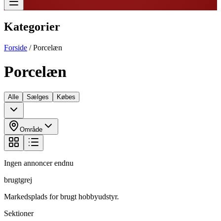
Kategorier
Forside
/
Porcelæn
Porcelæn
Alle
Sælges
Købes
Område
Ingen annoncer endnu
brugtgrej
Markedsplads for brugt hobbyudstyr.
Sektioner