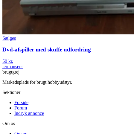
Sælges
Dvd-afspiller med skuffe udfordring
50 kr.
termansens
brugtgrej
Markedsplads for brugt hobbyudstyr.
Sektioner
Forside
Forum
Indryk annonce
Om os
Om os