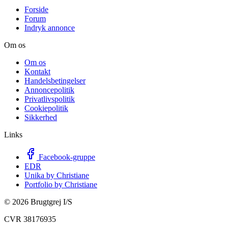
Forside
Forum
Indryk annonce
Om os
Om os
Kontakt
Handelsbetingelser
Annoncepolitik
Privatlivspolitik
Cookiepolitik
Sikkerhed
Links
Facebook-gruppe
EDR
Unika by Christiane
Portfolio by Christiane
©
2026
Brugtgrej I/S
CVR 38176935