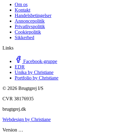
Om os
Kontakt
Handelsbetingelser
Annoncepolitik
Privatlivspolitik
Cookiepolitik
Sikkerhed
Links
Facebook-gruppe
EDR
Unika by Christiane
Portfolio by Christiane
©
2026
Brugtgrej I/S
CVR 38176935
brugtgrej.dk
Webdesign by Christiane
Version
…