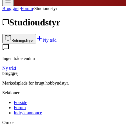
Brugtgrej
›
Forum
›
Studioudstyr
Studioudstyr
Ny tråd
Retningslinjer
Ingen tråde endnu
Ny tråd
brugtgrej
Markedsplads for brugt hobbyudstyr.
Sektioner
Forside
Forum
Indryk annonce
Om os