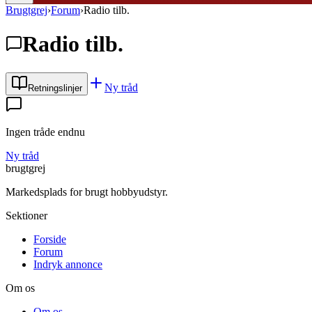
Brugtgrej
›
Forum
›
Radio tilb.
Radio tilb.
Ny tråd
Retningslinjer
Ingen tråde endnu
Ny tråd
brugtgrej
Markedsplads for brugt hobbyudstyr.
Sektioner
Forside
Forum
Indryk annonce
Om os
Om os