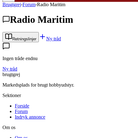
Brugtgrej
›
Forum
›
Radio Maritim
Radio Maritim
Ny tråd
Retningslinjer
Ingen tråde endnu
Ny tråd
brugtgrej
Markedsplads for brugt hobbyudstyr.
Sektioner
Forside
Forum
Indryk annonce
Om os
Om os