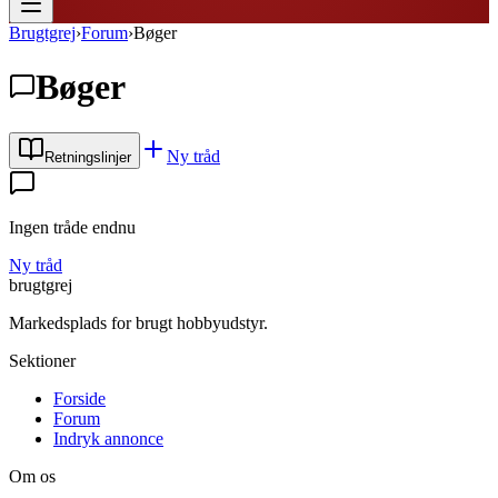
Brugtgrej
›
Forum
›
Bøger
Bøger
Ny tråd
Retningslinjer
Ingen tråde endnu
Ny tråd
brugtgrej
Markedsplads for brugt hobbyudstyr.
Sektioner
Forside
Forum
Indryk annonce
Om os