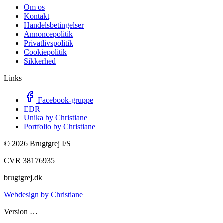
Om os
Kontakt
Handelsbetingelser
Annoncepolitik
Privatlivspolitik
Cookiepolitik
Sikkerhed
Links
Facebook-gruppe
EDR
Unika by Christiane
Portfolio by Christiane
©
2026
Brugtgrej I/S
CVR 38176935
brugtgrej.dk
Webdesign by Christiane
Version
…