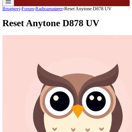
Brugtgrej
›
Forum
›
Radioamatører
›
Reset Anytone D878 UV
Reset Anytone D878 UV