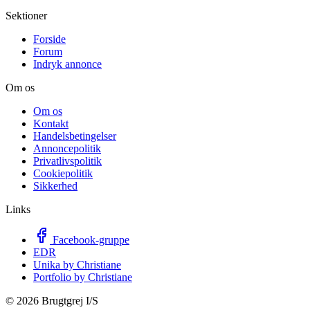
Sektioner
Forside
Forum
Indryk annonce
Om os
Om os
Kontakt
Handelsbetingelser
Annoncepolitik
Privatlivspolitik
Cookiepolitik
Sikkerhed
Links
Facebook-gruppe
EDR
Unika by Christiane
Portfolio by Christiane
©
2026
Brugtgrej I/S