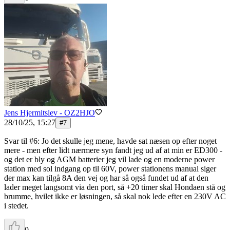
Jens Hjermitslev - OZ2HJO
28/10/25, 15:27
#
7
Svar til #6: Jo det skulle jeg mene, havde sat næsen op efter noget
mere - men efter lidt nærmere syn fandt jeg ud af at min er ED300 -
og det er bly og AGM batterier jeg vil lade og en moderne power
station med sol indgang op til 60V, power stationens manual siger
der max kan tilgå 8A den vej og har så også fundet ud af at den
lader meget langsomt via den port, så +20 timer skal Hondaen stå og
brumme, hvilet ikke er løsningen, så skal nok lede efter en 230V AC
i stedet.
0