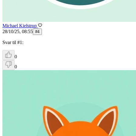
Michael Kielstrup
28/10/25, 08:55
#
4
Svar til #1:
0
0