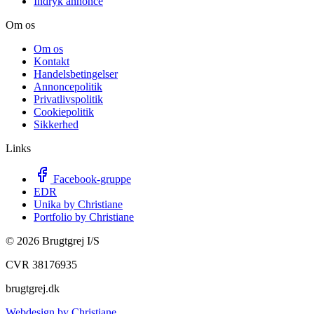
Indryk annonce
Om os
Om os
Kontakt
Handelsbetingelser
Annoncepolitik
Privatlivspolitik
Cookiepolitik
Sikkerhed
Links
Facebook-gruppe
EDR
Unika by Christiane
Portfolio by Christiane
©
2026
Brugtgrej I/S
CVR 38176935
brugtgrej.dk
Webdesign by Christiane