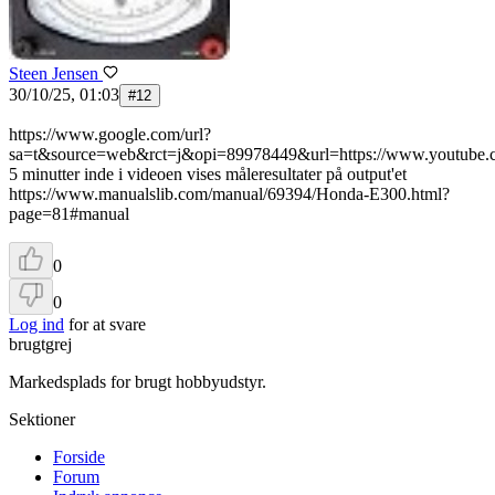
Steen Jensen
30/10/25, 01:03
#
12
https://www.google.com/url?
sa=t&source=web&rct=j&opi=89978449&url=https://www
5 minutter inde i videoen vises måleresultater på output'et
https://www.manualslib.com/manual/69394/Honda-E300.html?
page=81#manual
0
0
Log ind
for at svare
brugtgrej
Markedsplads for brugt hobbyudstyr.
Sektioner
Forside
Forum