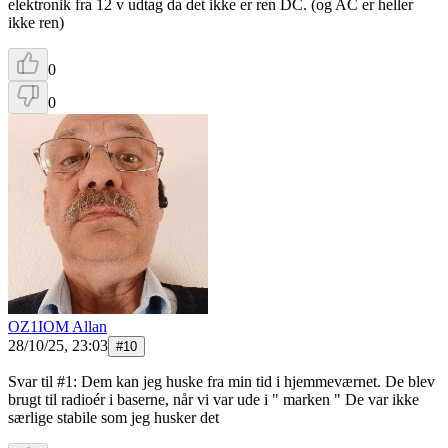
elektronik fra 12 v udtag da det ikke er ren DC. (og AC er heller
ikke ren)
0
0
OZ1IOM Allan
28/10/25, 23:03
#
10
Svar til #1: Dem kan jeg huske fra min tid i hjemmeværnet. De blev
brugt til radioér i baserne, når vi var ude i " marken " De var ikke
særlige stabile som jeg husker det