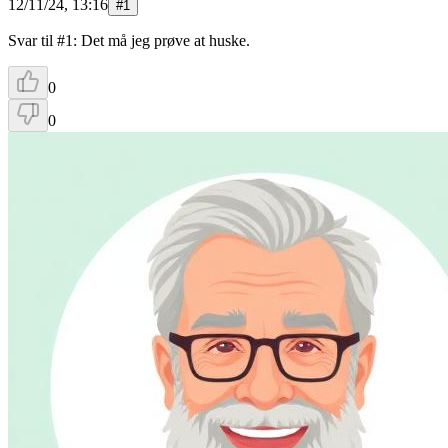
12/11/24, 13:16
#
1
Svar til #1: Det må jeg prøve at huske.
0
0