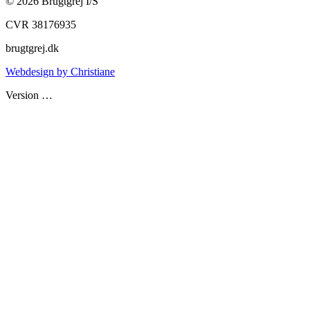
©
2026
Brugtgrej I/S
CVR 38176935
brugtgrej.dk
Webdesign by Christiane
Version
…