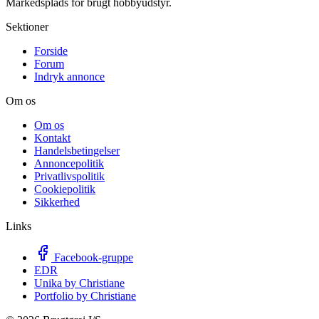
Markedsplads for brugt hobbyudstyr.
Sektioner
Forside
Forum
Indryk annonce
Om os
Om os
Kontakt
Handelsbetingelser
Annoncepolitik
Privatlivspolitik
Cookiepolitik
Sikkerhed
Links
Facebook-gruppe
EDR
Unika by Christiane
Portfolio by Christiane