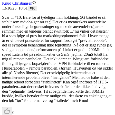
Knud Christiansen
13/10/25, 10:51
#
10
Svar til #10: Bare for at tydeligør min holdning: 5G båndet er så
stabilt som radiobølger nu er ;) Det er os menneskers anvendelse
under forskellige begrænsninger og mixede anvendelser/parter
sammen med en tendens blandt sw/it folk ..."nu virker det næsten"
bl.a som følge af pres fra markedtings/økonomi folk. I hvor mange
år er vi blevet præsenteret for support forslaget "prøv at reboote",
det er symptom behandling ikke fejlretning. Nå det er sagt synes jeg
stadig at oppe tiden/performancen på Linket er god... 200Mbit link
speed Latens tid på radiolinket er ca 5 mS, jeg har 20mS totalt fra
mig til remote parabolen. Det inkluderer en Wireguard forbindelse
fra mig til Jørgens bopæl,derfra en VPN forbindelse til en router --
Husparabolen -- remote parabolen. (Jørgen, Husværten og jeg sidder
alle på Norlys fibernet) Det er selvfølgelig irriterende at et
intermiterende problem bliver "hængende" Men lad os håbe at den
natlige reboot forbedrer "stabiliteten" Kan også indføres på HUS-
parabolen...når der er sket frekvens skifte har den ikke altid valgt
den "optimale" frekvens. Til at begynde med kørte den 80MHz
bredde, hvilket betyder færre mulige ch...det skete en enkelt gang at
den løb "tør" for alternativer og "stallede" mvh Knud
0