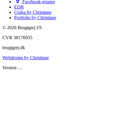
Facebook-gruppe
EDR
Unika by Christiane
Portfolio by Christiane
©
2026
Brugtgrej I/S
CVR 38176935
brugtgrej.dk
Webdesign by Christiane
Version
…