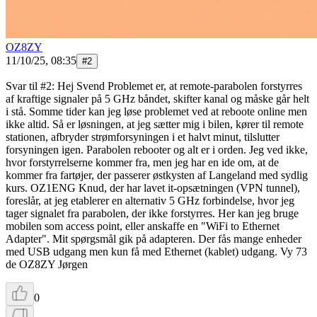
OZ8ZY
11/10/25, 08:35
#
2
Svar til #2: Hej Svend Problemet er, at remote-parabolen forstyrres
af kraftige signaler på 5 GHz båndet, skifter kanal og måske går helt
i stå. Somme tider kan jeg løse problemet ved at reboote online men
ikke altid. Så er løsningen, at jeg sætter mig i bilen, kører til remote
stationen, afbryder strømforsyningen i et halvt minut, tilslutter
forsyningen igen. Parabolen rebooter og alt er i orden. Jeg ved ikke,
hvor forstyrrelserne kommer fra, men jeg har en ide om, at de
kommer fra fartøjer, der passerer østkysten af Langeland med sydlig
kurs. OZ1ENG Knud, der har lavet it-opsætningen (VPN tunnel),
foreslår, at jeg etablerer en alternativ 5 GHz forbindelse, hvor jeg
tager signalet fra parabolen, der ikke forstyrres. Her kan jeg bruge
mobilen som access point, eller anskaffe en "WiFi to Ethernet
Adapter". Mit spørgsmål gik på adapteren. Der fås mange enheder
med USB udgang men kun få med Ethernet (kablet) udgang. Vy 73
de OZ8ZY Jørgen
0