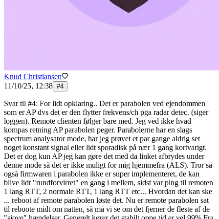
Knud Christiansen
11/10/25, 12:38
#
4
Svar til #4: For lidt opklaring.. Det er parabolen ved ejendommen
som er AP dvs det er den flytter frekvens/ch pga radar detec. (siger
loggen). Remote clienten følger bare med. Jeg ved ikke hvad
kompas retning AP parabolen peger. Parabolerne har en slags
spectrum analysator mode, har jeg prøvet et par gange aldrig set
noget konstant signal eller lidt sporadisk på nær 1 gang kortvarigt.
Det er dog kun AP jeg kan gøre det med da linket afbrydes under
denne mode så det er ikke muligt for mig hjemmefra (ALS). Tror så
også firmwaren i parabolen ikke er super implementeret, de kan
blive lidt "rundforvirret" en gang i mellem, sidst var ping til remoten
1 lang RTT, 2 normale RTT, 1 lang RTT etc... Hvordan det kan ske
... reboot af remote parabolen løste det. Nu er remote parabolen sat
til reboote midt om natten, så må vi se om det fjerner de fleste af de
"sjove" hændelser. Generelt kører det stabilt oppe tid er vel 99% Fra