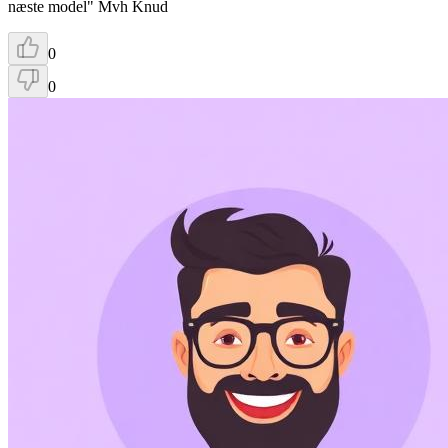
næste model" Mvh Knud
0
0