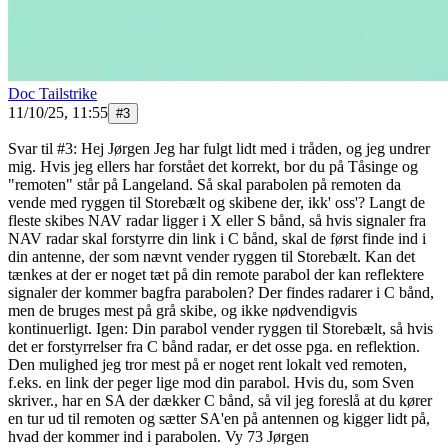
Doc Tailstrike
11/10/25, 11:55
#
3
Svar til #3: Hej Jørgen Jeg har fulgt lidt med i tråden, og jeg undrer
mig. Hvis jeg ellers har forstået det korrekt, bor du på Tåsinge og
"remoten" står på Langeland. Så skal parabolen på remoten da
vende med ryggen til Storebælt og skibene der, ikk' oss'? Langt de
fleste skibes NAV radar ligger i X eller S bånd, så hvis signaler fra
NAV radar skal forstyrre din link i C bånd, skal de først finde ind i
din antenne, der som nævnt vender ryggen til Storebælt. Kan det
tænkes at der er noget tæt på din remote parabol der kan reflektere
signaler der kommer bagfra parabolen? Der findes radarer i C bånd,
men de bruges mest på grå skibe, og ikke nødvendigvis
kontinuerligt. Igen: Din parabol vender ryggen til Storebælt, så hvis
det er forstyrrelser fra C bånd radar, er det osse pga. en reflektion.
Den mulighed jeg tror mest på er noget rent lokalt ved remoten,
f.eks. en link der peger lige mod din parabol. Hvis du, som Sven
skriver., har en SA der dækker C bånd, så vil jeg foreslå at du kører
en tur ud til remoten og sætter SA'en på antennen og kigger lidt på,
hvad der kommer ind i parabolen. Vy 73 Jørgen