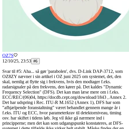
OZ7S
12/10/25, 23:53
#
6
Svar til #5: Aha... så gør 'parabolen', dvs. D-Link DAP-3712, som
OZ8ZY nævner i sin artikel i OZ juni 2025 om systemet, det, den
skal, nemlig at flytte sig i frekvens, hvis den modtager f.eks.
radarsignaler på den frekvens, den kører på. Det kaldes "Dynamic
Frequency Selection" (DFS). Det kan man læse mere om i f.eks.
ECC/REC/(06)04, https://docdb.cept.org/download/1843 , Annex 2.
Det har udspring i Rec. ITU-R M.1652 (Annex 1), DFS har som
"afhjælpende foranstaltning" været behandlet gennem mange år i
f.eks. ITU og ECC, hvor parameterkrav til detektorniveau, timing
osv. har skiftet i tidens løb. Jeg vil ikke gå nærmere ind i
principperne; men det kan som udgangspunkt konstateres, at DFS-
systemet i dette tilfælde ikke virker helt stabilt. Måske findes der en