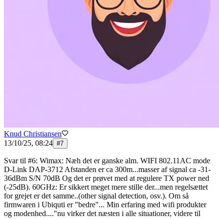
Knud Christiansen
13/10/25, 08:24
#
7
Svar til #6: Wimax: Næh det er ganske alm. WIFI 802.11AC mode
D-Link DAP-3712 Afstanden er ca 300m...masser af signal ca -31-
36dBm S/N 70dB Og det er prøvet med at regulere TX power ned
(-25dB). 60GHz: Er sikkert meget mere stille der...men regelsættet
for grejet er det samme..(other signal detection, osv.). Om så
firmwaren i Ubiquti er "bedre"... Min erfaring med wifi produkter
og modenhed...."nu virker det næsten i alle situationer, videre til