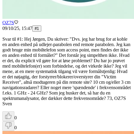
OZ7S
09/10/25, 15:47
#
1
Svar til #1: Hej Jørgen, Du skriver: "Dvs. jeg har brug for at koble
en anden enhed på udlejer-parabolen end remote parabolen. Jeg kan
godt bruge min mobiltelefon som access point, men findes der ikke
en anden enhed til formålet?" Det forstår jeg simpelthen ikke. Hvad
er det, du explicit vil gøre for at løse problemet? Du har jo prøvet
med mobiltelefon(er) som forbindelse, og det virkede ikke? Jeg vil
mene, at en mere systematisk tilgang vil være formålstjenlig: Hvad
er det nøjagtig, der forstyrrer/blokerer/overstyrer din "Victim
Receiver", altså modtageren på din remote site? 10 cm og/eller 3 cm
navigationsradarer? Eller noget mere 'spændende' i frekvensområdet
f.eks. 1 GHz - 24 GHz? Som jeg husker det, så har du en
spektrumanalysator, der dækker dette frekvensområde? 73, OZ7S
Sven
0
0