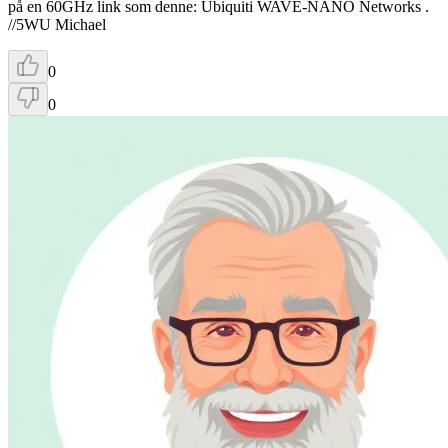
på en 60GHz link som denne: Ubiquiti WAVE-NANO Networks .
//5WU Michael
0
0