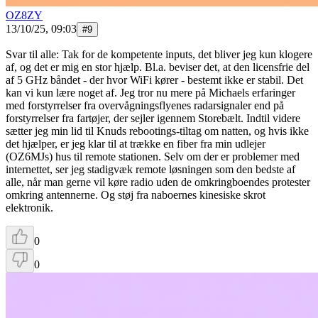
OZ8ZY
13/10/25, 09:03
#
9
Svar til alle: Tak for de kompetente inputs, det bliver jeg kun klogere
af, og det er mig en stor hjælp. Bl.a. beviser det, at den licensfrie del
af 5 GHz båndet - der hvor WiFi kører - bestemt ikke er stabil. Det
kan vi kun lære noget af. Jeg tror nu mere på Michaels erfaringer
med forstyrrelser fra overvågningsflyenes radarsignaler end på
forstyrrelser fra fartøjer, der sejler igennem Storebælt. Indtil videre
sætter jeg min lid til Knuds rebootings-tiltag om natten, og hvis ikke
det hjælper, er jeg klar til at trække en fiber fra min udlejer
(OZ6MJs) hus til remote stationen. Selv om der er problemer med
internettet, ser jeg stadigvæk remote løsningen som den bedste af
alle, når man gerne vil køre radio uden de omkringboendes protester
omkring antennerne. Og støj fra naboernes kinesiske skrot
elektronik.
0
0