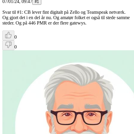
07/01/24, 09:47
#
1
Svar til #1: CB lever fint digitalt på Zello og Teamspeak netværk.
Og gjort det i en del år nu. Og amatør folket er også til stede samme
steder. Og på 446 PMR er der flere gatewys.
0
0