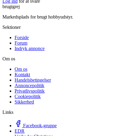
Log ind
for at svare
brugtgrej
Markedsplads for brugt hobbyudstyr.
Sektioner
Forside
Forum
Indryk annonce
Om os
Om os
Kontakt
Handelsbetingelser
Annoncepolitik
Privatlivspolitik
Cookiepolitik
Sikkerhed
Links
Facebook-gruppe
EDR