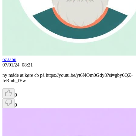
oz3abu
07/01/24, 08:21
ny måde at køre cb på https://youtu.be/yt6NOm0Gdy8?si=gby6QZ-
feRmh_fEw
0
0