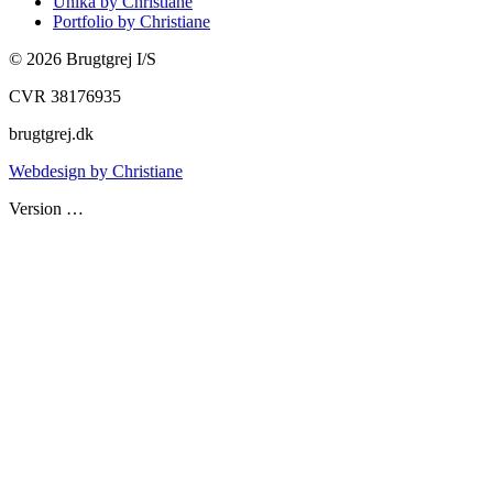
Unika by Christiane
Portfolio by Christiane
©
2026
Brugtgrej I/S
CVR 38176935
brugtgrej.dk
Webdesign by Christiane
Version
…