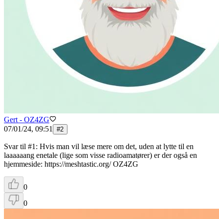
Gert - OZ4ZG
07/01/24, 09:51
#
2
Svar til #1: Hvis man vil læse mere om det, uden at lytte til en
laaaaaang enetale (lige som visse radioamatører) er der også en
hjemmeside: https://meshtastic.org/ OZ4ZG
0
0