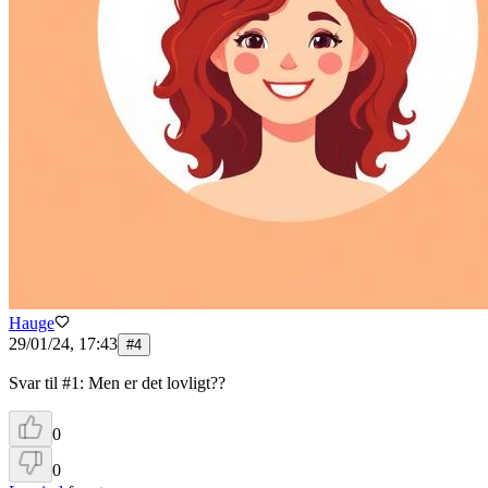
Hauge
29/01/24, 17:43
#
4
Svar til #1: Men er det lovligt??
0
0