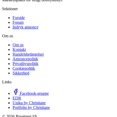
Sektioner
Forside
Forum
Indryk annonce
Om os
Om os
Kontakt
Handelsbetingelser
Annoncepolitik
Privatlivspolitik
Cookiepolitik
Sikkerhed
Links
Facebook-gruppe
EDR
Unika by Christiane
Portfolio by Christiane
©
2026
Brugtgrej I/S