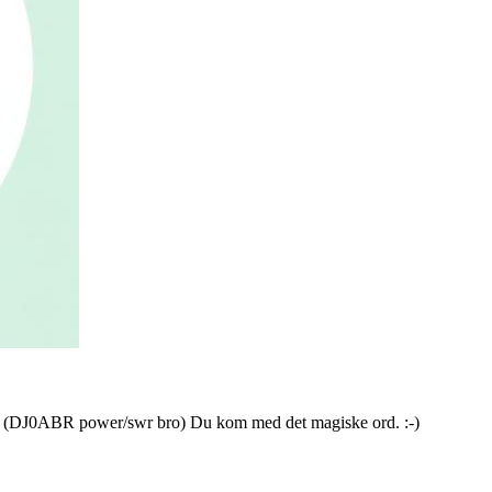
øgte. (DJ0ABR power/swr bro) Du kom med det magiske ord. :-)