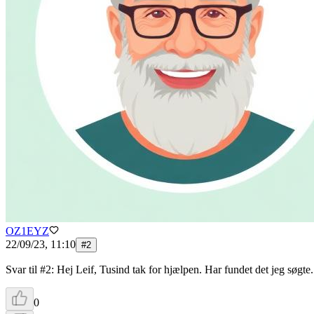
OZ1EYZ
22/09/23, 11:10
#
2
Svar til #2: Hej Leif, Tusind tak for hjælpen. Har fundet det jeg s
0