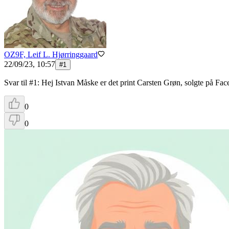
OZ9F, Leif L. Hjørringgaard
22/09/23, 10:57
#
1
Svar til #1: Hej Istvan Måske er det print Carsten Grøn, solgte på Fa
0
0