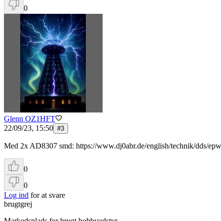
0
Glenn OZ1HFT
22/09/23, 15:50
#
3
Med 2x AD8307 smd: https://www.dj0abr.de/english/technik/dds/e
0
0
Log ind
for at svare
brugtgrej
Markedsplads for brugt hobbyudstyr.