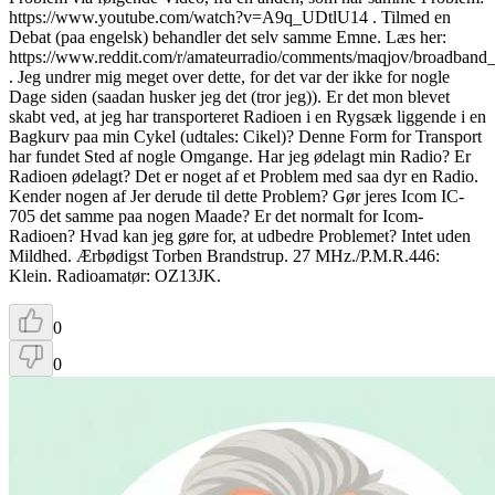
https://www.youtube.com/watch?v=A9q_UDtlU14 . Tilmed en
Debat (paa engelsk) behandler det selv samme Emne. Læs her:
https://www.reddit.com/r/amateurradio/comments/maqjov/broadban
. Jeg undrer mig meget over dette, for det var der ikke for nogle
Dage siden (saadan husker jeg det (tror jeg)). Er det mon blevet
skabt ved, at jeg har transporteret Radioen i en Rygsæk liggende i en
Bagkurv paa min Cykel (udtales: Cikel)? Denne Form for Transport
har fundet Sted af nogle Omgange. Har jeg ødelagt min Radio? Er
Radioen ødelagt? Det er noget af et Problem med saa dyr en Radio.
Kender nogen af Jer derude til dette Problem? Gør jeres Icom IC-
705 det samme paa nogen Maade? Er det normalt for Icom-
Radioen? Hvad kan jeg gøre for, at udbedre Problemet? Intet uden
Mildhed. Ærbødigst Torben Brandstrup. 27 MHz./P.M.R.446:
Klein. Radioamatør: OZ13JK.
0
0