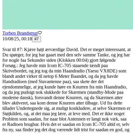
Torben Brandstrup
10/08/25, 00:18
#
7
Svar til #7: Kjære højt ærværdige David. Det er meget interessant, at
Du spørger, for jeg har gaaet med den selv samme Tanke, og jeg har
for nogle faa Sekunder siden (Klokken 00:04) gjort følgende
Forsøg.: Jeg havde min Icom IC-705 staaende tændt paa
Skrivebordet, og jeg tog da min Haandradio (Yaesu VX8DE) som
blandt andet virker til netop 6 Meter Baandet, og da jeg havde
Handradioen (med Stavantenne paa), saa skete der det
ejendommelige, at jeg kunde høre en Knurren fra min Haandradio,
og da jeg pudsigt nok slukkede for Skærmen (standby-Mode paa
moderne dansk), forsvandt denne Knurren, og da Skærmen atter
blev aktiveret, saa kom denne Knurren atter tilbage. Ud fra dette
tillader Undertegnede sig, at muligt konkludere, at selve Skærmen er
Støjkilden, og, at det maa jeg lære, at leve med. Det er ikke noget
Problem som saadan, for naar blot Antennen er langt nok væk, saa
er Radioen brugbar. Hvis det er saadan en Icom IC-705 altid er, selv
fra ny, saa finder jeg det dog værende lidt trist for saadan en god, og