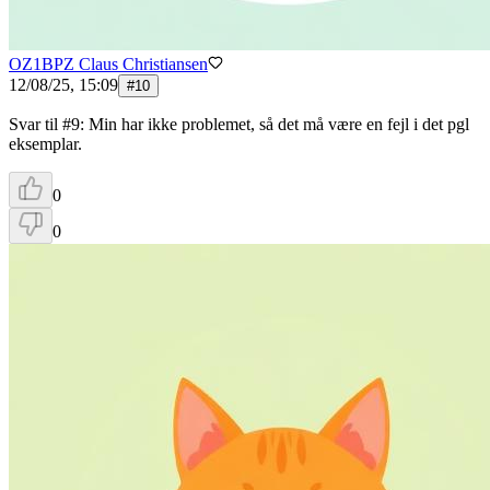
OZ1BPZ Claus Christiansen
12/08/25, 15:09
#
10
Svar til #9: Min har ikke problemet, så det må være en fejl i det pgl
eksemplar.
0
0