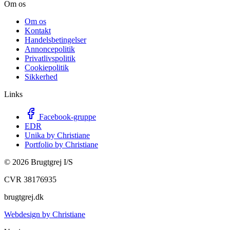
Om os
Om os
Kontakt
Handelsbetingelser
Annoncepolitik
Privatlivspolitik
Cookiepolitik
Sikkerhed
Links
Facebook-gruppe
EDR
Unika by Christiane
Portfolio by Christiane
©
2026
Brugtgrej I/S
CVR 38176935
brugtgrej.dk
Webdesign by Christiane