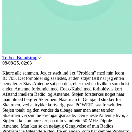
Torben Brandstrup
08/08/25, 02:03
Kjære alle sammen. Jeg er stødt ind i et "Problem" med min Icom
IC-705. Det forholder sig saaledes, at den støjer fælt nar jeg enten
benytter er Stav-Antenne sat paa den, eller med en hvilken som helst
anden Antenne forbundet med Coax-Kabel med forholdsvis kort
Afstand imellem Radio, og Antenne. Støjen forstærkes noget naar
man tilmed berører Skærmen. Naar man til Gengæld slukker for
Skærmen, ved at trykke kortvarigt paa 'POWER', saa forsvinder
Støjen totalt, og den vender da tilbage naar man atter tænder
Skærmen via samme Fremgangsmaade. Den eneste Antenne hvor, at
Støjen ikke kan høres er paa min vandrette 50 MHz Dipole
Antenne. Man kan se en nøjagtig Gengivelse af min Radios
Problem via følgende Video, fra en anden, som har samme Problem: