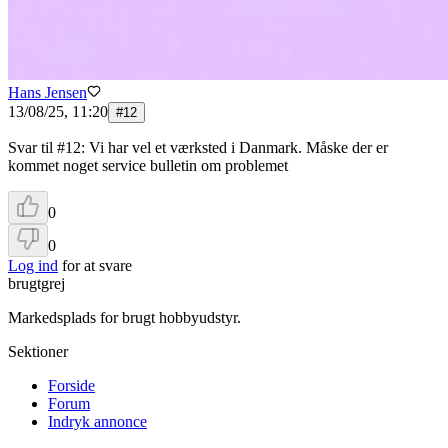
Hans Jensen
13/08/25, 11:20
#
12
Svar til #12: Vi har vel et værksted i Danmark. Måske der er
kommet noget service bulletin om problemet
0
0
Log ind
for at svare
brugtgrej
Markedsplads for brugt hobbyudstyr.
Sektioner
Forside
Forum
Indryk annonce