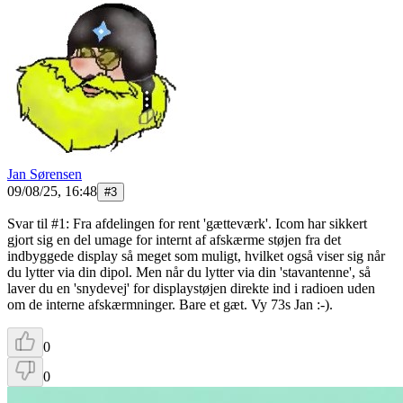
Jan Sørensen
09/08/25, 16:48
#
3
Svar til #1: Fra afdelingen for rent 'gætteværk'. Icom har sikkert
gjort sig en del umage for internt af afskærme støjen fra det
indbyggede display så meget som muligt, hvilket også viser sig når
du lytter via din dipol. Men når du lytter via din 'stavantenne', så
laver du en 'snydevej' for displaystøjen direkte ind i radioen uden
om de interne afskærmninger. Bare et gæt. Vy 73s Jan :-).
0
0