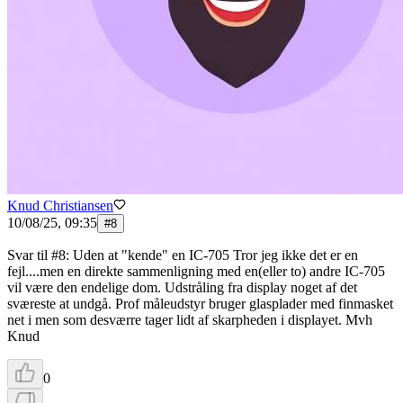
Knud Christiansen
10/08/25, 09:35
#
8
Svar til #8: Uden at "kende" en IC-705 Tror jeg ikke det er en
fejl....men en direkte sammenligning med en(eller to) andre IC-705
vil være den endelige dom. Udstråling fra display noget af det
sværeste at undgå. Prof måleudstyr bruger glasplader med finmasket
net i men som desværre tager lidt af skarpheden i displayet. Mvh
Knud
0