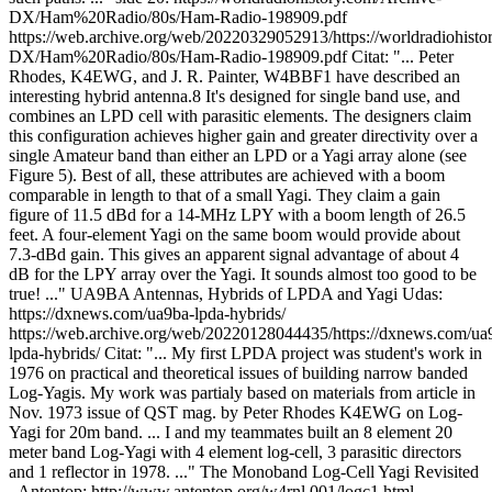
DX/Ham%20Radio/80s/Ham-Radio-198909.pdf
https://web.archive.org/web/20220329052913/https://worldradiohisto
DX/Ham%20Radio/80s/Ham-Radio-198909.pdf Citat: "... Peter
Rhodes, K4EWG, and J. R. Painter, W4BBF1 have described an
interesting hybrid antenna.8 It's designed for single band use, and
combines an LPD cell with parasitic elements. The designers claim
this configuration achieves higher gain and greater directivity over a
single Amateur band than either an LPD or a Yagi array alone (see
Figure 5). Best of all, these attributes are achieved with a boom
comparable in length to that of a small Yagi. They claim a gain
figure of 11.5 dBd for a 14-MHz LPY with a boom length of 26.5
feet. A four-element Yagi on the same boom would provide about
7.3-dBd gain. This gives an apparent signal advantage of about 4
dB for the LPY array over the Yagi. It sounds almost too good to be
true! ..." UA9BA Antennas, Hybrids of LPDA and Yagi Udas:
https://dxnews.com/ua9ba-lpda-hybrids/
https://web.archive.org/web/20220128044435/https://dxnews.com/ua
lpda-hybrids/ Citat: "... My first LPDA project was student's work in
1976 on practical and theoretical issues of building narrow banded
Log-Yagis. My work was partialy based on materials from article in
Nov. 1973 issue of QST mag. by Peter Rhodes K4EWG on Log-
Yagi for 20m band. ... I and my teammates built an 8 element 20
meter band Log-Yagi with 4 element log-cell, 3 parasitic directors
and 1 reflector in 1978. ..." The Monoband Log-Cell Yagi Revisited
- Antentop: http://www.antentop.org/w4rnl.001/logc1.html