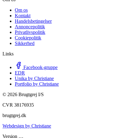
Om os
Kontakt
Handelsbetingelser
Annoncepolitik
Privatlivspolitik
Cookiepolitik
Sikkerhed
Links
Facebook-gruppe
EDR
Unika by Christiane
Portfolio by Christiane
©
2026
Brugtgrej I/S
CVR 38176935
brugtgrej.dk
Webdesign by Christiane
Version
…