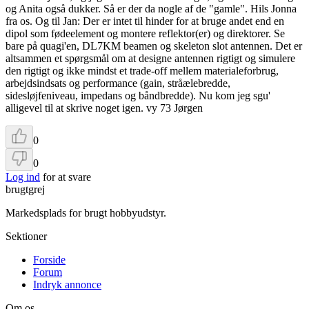
og Anita også dukker. Så er der da nogle af de "gamle". Hils Jonna
fra os. Og til Jan: Der er intet til hinder for at bruge andet end en
dipol som fødeelement og montere reflektor(er) og direktorer. Se
bare på quagi'en, DL7KM beamen og skeleton slot antennen. Det er
altsammen et spørgsmål om at designe antennen rigtigt og simulere
den rigtigt og ikke mindst et trade-off mellem materialeforbrug,
arbejdsindsats og performance (gain, stråælebredde,
sidesløjfeniveau, impedans og båndbredde). Nu kom jeg sgu'
alligevel til at skrive noget igen. vy 73 Jørgen
0
0
Log ind
for at svare
brugtgrej
Markedsplads for brugt hobbyudstyr.
Sektioner
Forside
Forum
Indryk annonce
Om os