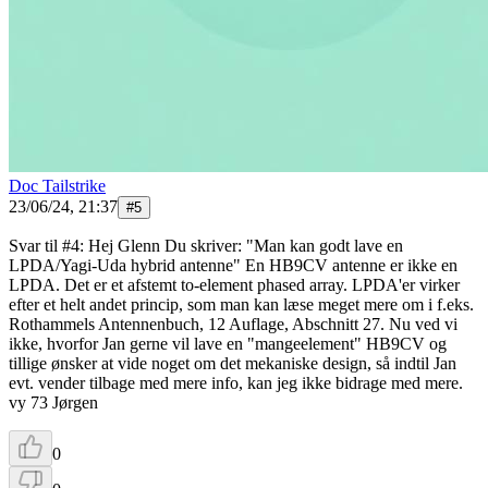
Doc Tailstrike
23/06/24, 21:37
#
5
Svar til #4: Hej Glenn Du skriver: "Man kan godt lave en
LPDA/Yagi-Uda hybrid antenne" En HB9CV antenne er ikke en
LPDA. Det er et afstemt to-element phased array. LPDA'er virker
efter et helt andet princip, som man kan læse meget mere om i f.eks.
Rothammels Antennenbuch, 12 Auflage, Abschnitt 27. Nu ved vi
ikke, hvorfor Jan gerne vil lave en "mangeelement" HB9CV og
tillige ønsker at vide noget om det mekaniske design, så indtil Jan
evt. vender tilbage med mere info, kan jeg ikke bidrage med mere.
vy 73 Jørgen
0