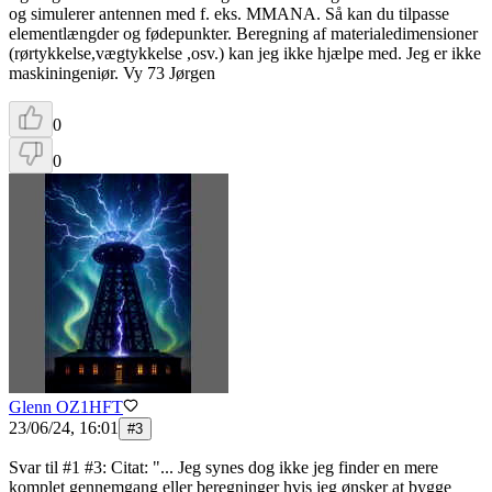
og simulerer antennen med f. eks. MMANA. Så kan du tilpasse
elementlængder og fødepunkter. Beregning af materialedimensioner
(rørtykkelse,vægtykkelse ,osv.) kan jeg ikke hjælpe med. Jeg er ikke
maskiningeniør. Vy 73 Jørgen
0
0
Glenn OZ1HFT
23/06/24, 16:01
#
3
Svar til #1 #3: Citat: "... Jeg synes dog ikke jeg finder en mere
komplet gennemgang eller beregninger hvis jeg ønsker at bygge