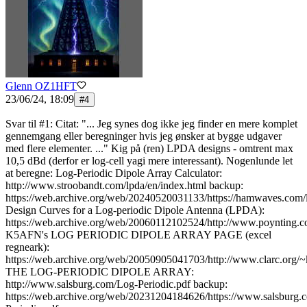
Glenn OZ1HFT
23/06/24, 18:09
#
4
Svar til #1: Citat: "... Jeg synes dog ikke jeg finder en mere komplet
gennemgang eller beregninger hvis jeg ønsker at bygge udgaver
med flere elementer. ..." Kig på (ren) LPDA designs - omtrent max
10,5 dBd (derfor er log-cell yagi mere interessant). Nogenlunde let
at beregne: Log-Periodic Dipole Array Calculator:
http://www.stroobandt.com/lpda/en/index.html backup:
https://web.archive.org/web/20240520031133/https://hamwaves.com/l
Design Curves for a Log-periodic Dipole Antenna (LPDA):
https://web.archive.org/web/20060112102524/http://www.poynting.co.
K5AFN's LOG PERIODIC DIPOLE ARRAY PAGE (excel
regneark):
https://web.archive.org/web/20050905041703/http://www.clarc.org/
THE LOG-PERIODIC DIPOLE ARRAY:
http://www.salsburg.com/Log-Periodic.pdf backup:
https://web.archive.org/web/20231204184626/https://www.salsburg.