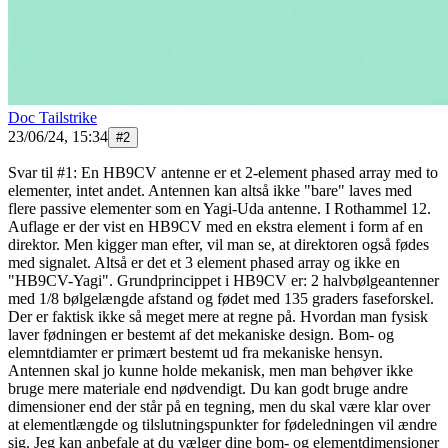
Doc Tailstrike
23/06/24, 15:34
#
2
Svar til #1: En HB9CV antenne er et 2-element phased array med to
elementer, intet andet. Antennen kan altså ikke "bare" laves med
flere passive elementer som en Yagi-Uda antenne. I Rothammel 12.
Auflage er der vist en HB9CV med en ekstra element i form af en
direktor. Men kigger man efter, vil man se, at direktoren også fødes
med signalet. Altså er det et 3 element phased array og ikke en
"HB9CV-Yagi". Grundprincippet i HB9CV er: 2 halvbølgeantenner
med 1/8 bølgelængde afstand og fødet med 135 graders faseforskel.
Der er faktisk ikke så meget mere at regne på. Hvordan man fysisk
laver fødningen er bestemt af det mekaniske design. Bom- og
elemntdiamter er primært bestemt ud fra mekaniske hensyn.
Antennen skal jo kunne holde mekanisk, men man behøver ikke
bruge mere materiale end nødvendigt. Du kan godt bruge andre
dimensioner end der står på en tegning, men du skal være klar over
at elementlængde og tilslutningspunkter for fødeledningen vil ændre
sig. Jeg kan anbefale at du vælger dine bom- og elementdimensioner