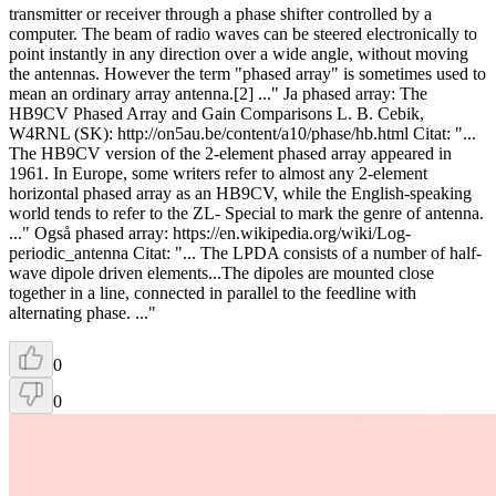
transmitter or receiver through a phase shifter controlled by a
computer. The beam of radio waves can be steered electronically to
point instantly in any direction over a wide angle, without moving
the antennas. However the term "phased array" is sometimes used to
mean an ordinary array antenna.[2] ..." Ja phased array: The
HB9CV Phased Array and Gain Comparisons L. B. Cebik,
W4RNL (SK): http://on5au.be/content/a10/phase/hb.html Citat: "...
The HB9CV version of the 2-element phased array appeared in
1961. In Europe, some writers refer to almost any 2-element
horizontal phased array as an HB9CV, while the English-speaking
world tends to refer to the ZL- Special to mark the genre of antenna.
..." Også phased array: https://en.wikipedia.org/wiki/Log-
periodic_antenna Citat: "... The LPDA consists of a number of half-
wave dipole driven elements...The dipoles are mounted close
together in a line, connected in parallel to the feedline with
alternating phase. ..."
0
0