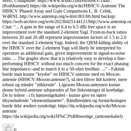
MHz, Collapsible: https://www.wimo.com/en/hb9cv-144b .
(Rothhammel) https://de.wikipedia.org/wiki/HB9CV-Antenne The
HB9CV Phased Array and Gain Comparisons L. B. Cebik,
W4RNL http://www.antentop.org/w4rnl.001/hb.html backup:
https://web.archive.org/web/20230425144121/http://www.antentop.o
Citat: "... A gain in the range of 6.4 to 6.5 dBi free space is an
improvement over the standard 2-element Yagi. Front-to-back ratios
between 20 and 26 dB represent improvements factors of 1.5 to 2.0
over the standard 2-element Yagi. Indeed, the QRM-killing ability of
the HB9CV over the 2-element Yagi will likely be interpreted by
operators as additional gain, given improvements in signal-to-noise
ratio. ... The graphs show that it is relatively easy to develop a fine-
performing HB9CV without too much concern for the exact phasing
line impedance--and to match it to a 50-ohm feedline. ..." - Faktisk
burde man kunne "krydse" en HB9CV-antenne med en Moxon-
antenne (HB9CV-Moxon-antenne?), så den bliver lidt kortere, mere
robust og mindre "stikkende". Ligesom Moxon-antennen kunne
denne hybrid-antenne udspændes af fire fiskestænger til kortbølge.
De to ledere - i fx hønsestigekabel - kunne give en større
tilsyneladende "elementdiameter". Båndbredden og forstærkningen
burde ikke ændres synderligt: https://da.wikipedia.org/wiki/Moxon-
antenne
https://da.wikipedia.org/wiki/H%C3%B8nsestige_(antennekabel)
0