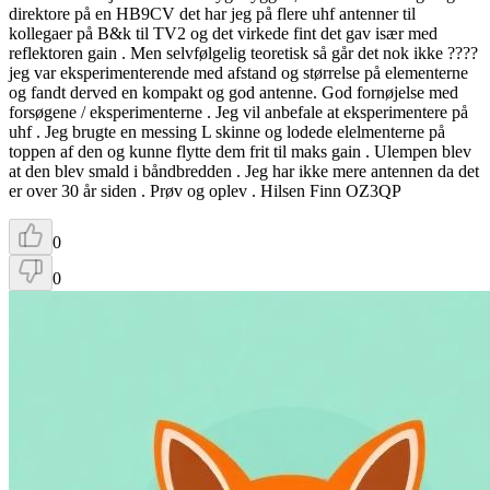
direktore på en HB9CV det har jeg på flere uhf antenner til
kollegaer på B&k til TV2 og det virkede fint det gav især med
reflektoren gain . Men selvfølgelig teoretisk så går det nok ikke ????
jeg var eksperimenterende med afstand og størrelse på elementerne
og fandt derved en kompakt og god antenne. God fornøjelse med
forsøgene / eksperimenterne . Jeg vil anbefale at eksperimentere på
uhf . Jeg brugte en messing L skinne og lodede elelmenterne på
toppen af den og kunne flytte dem frit til maks gain . Ulempen blev
at den blev smald i båndbredden . Jeg har ikke mere antennen da det
er over 30 år siden . Prøv og oplev . Hilsen Finn OZ3QP
0
0