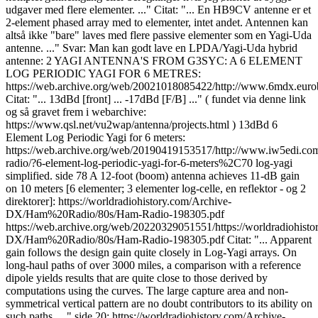
udgaver med flere elementer. ..." Citat: "... En HB9CV antenne er et
2-element phased array med to elementer, intet andet. Antennen kan
altså ikke "bare" laves med flere passive elementer som en Yagi-Uda
antenne. ..." Svar: Man kan godt lave en LPDA/Yagi-Uda hybrid
antenne: 2 YAGI ANTENNA'S FROM G3SYC: A 6 ELEMENT
LOG PERIODIC YAGI FOR 6 METRES:
https://web.archive.org/web/20021018085422/http://www.6mdx.eurob
Citat: "... 13dBd [front] ... -17dBd [F/B] ..." ( fundet via denne link
og så gravet frem i webarchive:
https://www.qsl.net/vu2wap/antenna/projects.html ) 13dBd 6
Element Log Periodic Yagi for 6 meters:
https://web.archive.org/web/20190419153517/http://www.iw5edi.co
radio/?6-element-log-periodic-yagi-for-6-meters%2C70 log-yagi
simplified. side 78 A 12-foot (boom) antenna achieves 11-dB gain
on 10 meters [6 elementer; 3 elementer log-celle, en reflektor - og 2
direktorer]: https://worldradiohistory.com/Archive-
DX/Ham%20Radio/80s/Ham-Radio-198305.pdf
https://web.archive.org/web/20220329051551/https://worldradiohisto
DX/Ham%20Radio/80s/Ham-Radio-198305.pdf Citat: "... Apparent
gain follows the design gain quite closely in Log-Yagi arrays. On
long-haul paths of over 3000 miles, a comparison with a reference
dipole yields results that are quite close to those derived by
computations using the curves. The large capture area and non-
symmetrical vertical pattern are no doubt contributors to its ability on
such paths. ..." side 20: https://worldradiohistory.com/Archive-