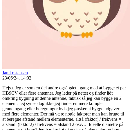
Jan kristensen
23/06/24, 14:02
Hejsa. Jeg er som en del andre også gået i gang med at bygge et par
HB9CV eller flere antenner. Jeg leder på nettet og finder lidt
omkring bygning af denne antenne, faktisk så jeg kan bygge en 2
element. Jeg synes dog ikke jeg finder en mere komplet
gennemgang eller beregninger hvis jeg ønsker at bygge udgaver
med flere elementer. Der må være nogle faktorer man kan bruge til
at beregne afstand mellem elementerne, altså (faktor) / frekvens =
afstand. (faktor2) / frekvens = afstand 2 osv…. Ideelle diametre på
elementer og bom? Jeg har læst at diameter på elementer og bom