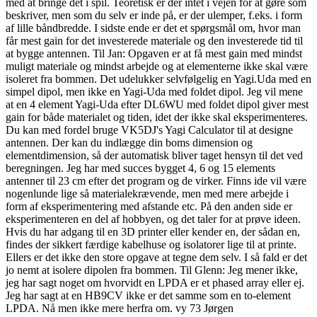
med at bringe det i spil. Teoretisk er der intet i vejen for at gøre som
beskriver, men som du selv er inde på, er der ulemper, f.eks. i form
af lille båndbredde. I sidste ende er det et spørgsmål om, hvor man
får mest gain for det investerede materiale og den investerede tid til
at bygge antennen. Til Jan: Opgaven er at få mest gain med mindst
muligt materiale og mindst arbejde og at elementerne ikke skal være
isoleret fra bommen. Det udelukker selvfølgelig en Yagi.Uda med en
simpel dipol, men ikke en Yagi-Uda med foldet dipol. Jeg vil mene
at en 4 element Yagi-Uda efter DL6WU med foldet dipol giver mest
gain for både materialet og tiden, idet der ikke skal eksperimenteres.
Du kan med fordel bruge VK5DJ's Yagi Calculator til at designe
antennen. Der kan du indlægge din boms dimension og
elementdimension, så der automatisk bliver taget hensyn til det ved
beregningen. Jeg har med succes bygget 4, 6 og 15 elements
antenner til 23 cm efter det program og de virker. Finns ide vil være
nogenlunde lige så materialekrævende, men med mere arbejde i
form af eksperimentering med afstande etc. På den anden side er
eksperimenteren en del af hobbyen, og det taler for at prøve ideen.
Hvis du har adgang til en 3D printer eller kender en, der sådan en,
findes der sikkert færdige kabelhuse og isolatorer lige til at printe.
Ellers er det ikke den store opgave at tegne dem selv. I så fald er det
jo nemt at isolere dipolen fra bommen. Til Glenn: Jeg mener ikke,
jeg har sagt noget om hvorvidt en LPDA er et phased array eller ej.
Jeg har sagt at en HB9CV ikke er det samme som en to-element
LPDA. Nå men ikke mere herfra om. vy 73 Jørgen