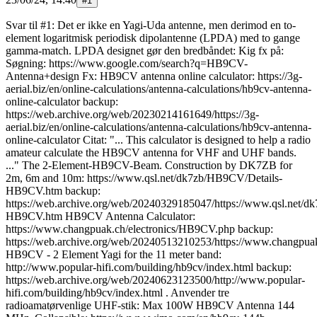
#
1
Svar til #1: Det er ikke en Yagi-Uda antenne, men derimod en to-
element logaritmisk periodisk dipolantenne (LPDA) med to gange
gamma-match. LPDA designet gør den bredbåndet: Kig fx på:
Søgning: https://www.google.com/search?q=HB9CV-
Antenna+design Fx: HB9CV antenna online calculator: https://3g-
aerial.biz/en/online-calculations/antenna-calculations/hb9cv-antenna-
online-calculator backup:
https://web.archive.org/web/20230214161649/https://3g-
aerial.biz/en/online-calculations/antenna-calculations/hb9cv-antenna-
online-calculator Citat: "... This calculator is designed to help a radio
amateur calculate the HB9CV antenna for VHF and UHF bands.
..." The 2-Element-HB9CV-Beam. Construction by DK7ZB for
2m, 6m and 10m: https://www.qsl.net/dk7zb/HB9CV/Details-
HB9CV.htm backup:
https://web.archive.org/web/20240329185047/https://www.qsl.net/
HB9CV.htm HB9CV Antenna Calculator:
https://www.changpuak.ch/electronics/HB9CV.php backup:
https://web.archive.org/web/20240513210253/https://www.changpua
HB9CV - 2 Element Yagi for the 11 meter band:
http://www.popular-hifi.com/building/hb9cv/index.html backup:
https://web.archive.org/web/20240623123500/http://www.popular-
hifi.com/building/hb9cv/index.html . Anvender tre
radioamatørvenlige UHF-stik: Max 100W HB9CV Antenna 144