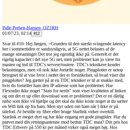
Palle Preben-Hansen, OZ1RH
01/07/23, 02:14
#
12
Svar til #10: Hej Jørgen, >Grunden til den stærkt svingende latency
her i sommertiden er sandsynligvis, at 5G nettet belastes af de
mange streaminger Det tror jeg egentlig ikke på. Generelt er der
rigelig kapacitet i det nye 5G net, men problemet kan jo være fra
masten og ind til TDC's servere/routere. TDC's teknikere kender
belastningen, men vil nok ikke fortælle noget. Pingplotter er netop
beregnet til at vise hvor i nettet der er forsinkelser, så hvad viser din
pingplotter? Jeg gætter på at en TDC tekniker er til at snakke med,
hvis du fortæller ham den IP adresse som har problemet. Har
Flexradio ikke noget "Stats for nerds" som viser kvaliteten af linken
og om det er up eller download som er problemet? Det er en dårlig
nabo som ikke vil hjælpe og det skal da ikke koste noget at du sætter
en Wifi link op fra ham. Men styr uden om ham når I ikke er på
talefod. At bestille ny fiber eller bruge Starlink virker overkill.
Starlink er meget dyrt og har ikke engang ret gode pingtider. Har du
prøvet med din retningsantenne mod bedste TDC mast? Din pris hos
TDC Erhverv på 550 kr per måned virker også meget høj. Hos