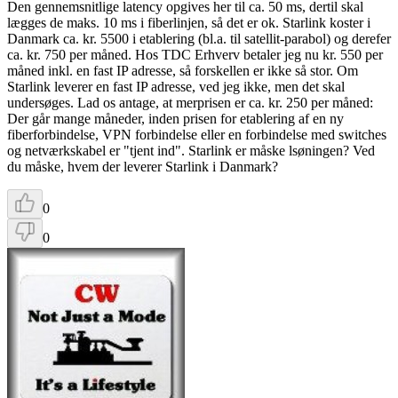
Den gennemsnitlige latency opgives her til ca. 50 ms, dertil skal
lægges de maks. 10 ms i fiberlinjen, så det er ok. Starlink koster i
Danmark ca. kr. 5500 i etablering (bl.a. til satellit-parabol) og derefer
ca. kr. 750 per måned. Hos TDC Erhverv betaler jeg nu kr. 550 per
måned inkl. en fast IP adresse, så forskellen er ikke så stor. Om
Starlink leverer en fast IP adresse, ved jeg ikke, men det skal
undersøges. Lad os antage, at merprisen er ca. kr. 250 per måned:
Der går mange måneder, inden prisen for etablering af en ny
fiberforbindelse, VPN forbindelse eller en forbindelse med switches
og netværkskabel er "tjent ind". Starlink er måske lsøningen? Ved
du måske, hvem der leverer Starlink i Danmark?
0
0