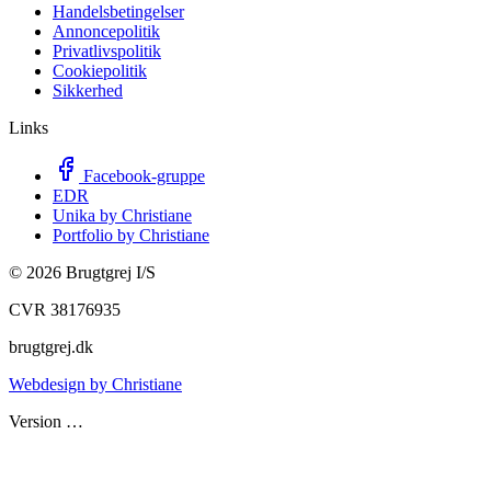
Handelsbetingelser
Annoncepolitik
Privatlivspolitik
Cookiepolitik
Sikkerhed
Links
Facebook-gruppe
EDR
Unika by Christiane
Portfolio by Christiane
©
2026
Brugtgrej I/S
CVR 38176935
brugtgrej.dk
Webdesign by Christiane
Version
…