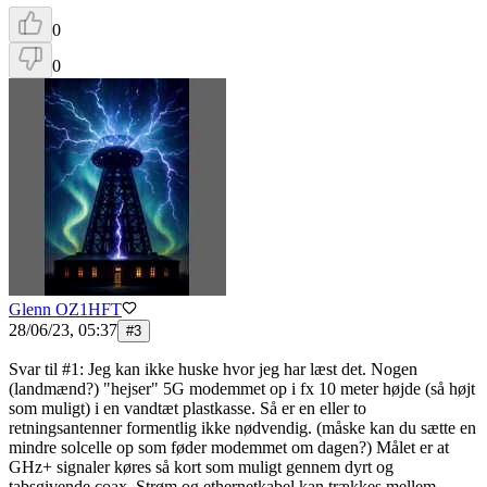
0
0
Glenn OZ1HFT
28/06/23, 05:37
#
3
Svar til #1: Jeg kan ikke huske hvor jeg har læst det. Nogen
(landmænd?) "hejser" 5G modemmet op i fx 10 meter højde (så højt
som muligt) i en vandtæt plastkasse. Så er en eller to
retningsantenner formentlig ikke nødvendig. (måske kan du sætte en
mindre solcelle op som føder modemmet om dagen?) Målet er at
GHz+ signaler køres så kort som muligt gennem dyrt og
tabsgivende coax. Strøm og ethernetkabel kan trækkes mellem