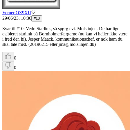
Verner OZ9XU
29/06/23, 10:36
#
10
Svar til #10: Vedr. Starlink, så spørg evt. Molslinjen. De har lige
etableret starlink på Bornholmerfærgerne (nu kan vi heller ikke være
i fred der, hi). Jesper Maack, kommunikationschef, er nok ham du
skal tale med. (20196215 eller jma@molslinjen.dk)
0
0