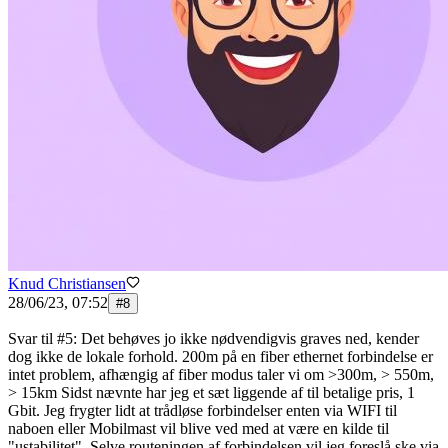
Knud Christiansen
28/06/23, 07:52
#
8
Svar til #5: Det behøves jo ikke nødvendigvis graves ned, kender
dog ikke de lokale forhold. 200m på en fiber ethernet forbindelse er
intet problem, afhængig af fiber modus taler vi om >300m, > 550m,
> 15km Sidst nævnte har jeg et sæt liggende af til betalige pris, 1
Gbit. Jeg frygter lidt at trådløse forbindelser enten via WIFI til
naboen eller Mobilmast vil blive ved med at være en kilde til
"ustabilitet". Selve routeningen af forbindelsen vil jeg foreslå ske via