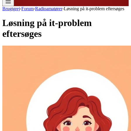
Brugtgrej
›
Forum
›
Radioamatører
›
Løsning på it-problem eftersøges
Løsning på it-problem
eftersøges