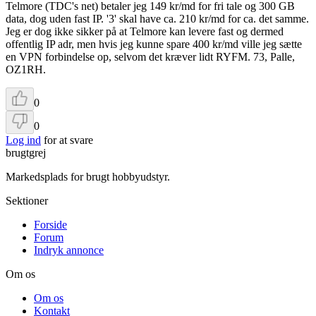
Telmore (TDC's net) betaler jeg 149 kr/md for fri tale og 300 GB
data, dog uden fast IP. '3' skal have ca. 210 kr/md for ca. det samme.
Jeg er dog ikke sikker på at Telmore kan levere fast og dermed
offentlig IP adr, men hvis jeg kunne spare 400 kr/md ville jeg sætte
en VPN forbindelse op, selvom det kræver lidt RYFM. 73, Palle,
OZ1RH.
0
0
Log ind
for at svare
brugtgrej
Markedsplads for brugt hobbyudstyr.
Sektioner
Forside
Forum
Indryk annonce
Om os
Om os
Kontakt