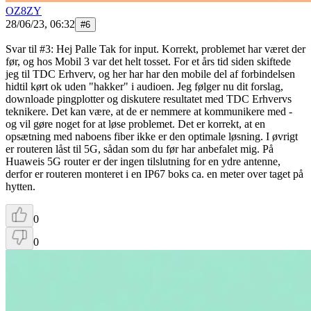
OZ8ZY
28/06/23, 06:32
#
6
Svar til #3: Hej Palle Tak for input. Korrekt, problemet har været der
før, og hos Mobil 3 var det helt tosset. For et års tid siden skiftede
jeg til TDC Erhverv, og her har har den mobile del af forbindelsen
hidtil kørt ok uden "hakker" i audioen. Jeg følger nu dit forslag,
downloade pingplotter og diskutere resultatet med TDC Erhvervs
teknikere. Det kan være, at de er nemmere at kommunikere med -
og vil gøre noget for at løse problemet. Det er korrekt, at en
opsætning med naboens fiber ikke er den optimale løsning. I øvrigt
er routeren låst til 5G, sådan som du før har anbefalet mig. På
Huaweis 5G router er der ingen tilslutning for en ydre antenne,
derfor er routeren monteret i en IP67 boks ca. en meter over taget på
hytten.
0
0