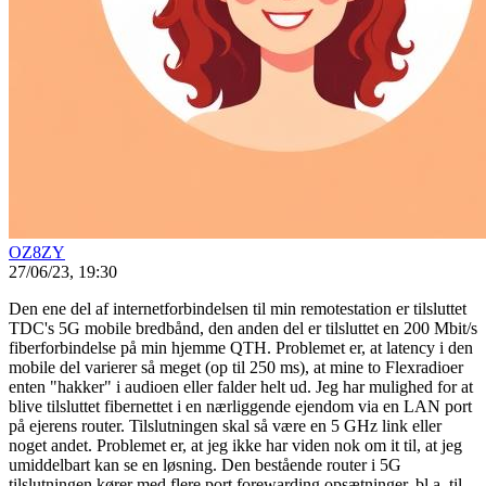
OZ8ZY
27/06/23, 19:30
Den ene del af internetforbindelsen til min remotestation er tilsluttet
TDC's 5G mobile bredbånd, den anden del er tilsluttet en 200 Mbit/s
fiberforbindelse på min hjemme QTH. Problemet er, at latency i den
mobile del varierer så meget (op til 250 ms), at mine to Flexradioer
enten "hakker" i audioen eller falder helt ud. Jeg har mulighed for at
blive tilsluttet fibernettet i en nærliggende ejendom via en LAN port
på ejerens router. Tilslutningen skal så være en 5 GHz link eller
noget andet. Problemet er, at jeg ikke har viden nok om it til, at jeg
umiddelbart kan se en løsning. Den bestående router i 5G
tilslutningen kører med flere port forewarding opsætninger, bl.a. til