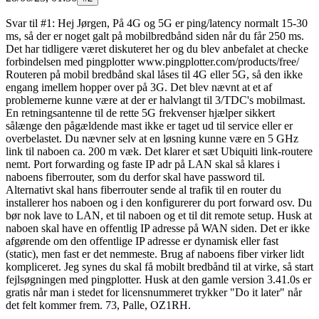
Svar til #1: Hej Jørgen, På 4G og 5G er ping/latency normalt 15-30
ms, så der er noget galt på mobilbredbånd siden når du får 250 ms.
Det har tidligere været diskuteret her og du blev anbefalet at checke
forbindelsen med pingplotter www.pingplotter.com/products/free/
Routeren på mobil bredbånd skal låses til 4G eller 5G, så den ikke
engang imellem hopper over på 3G. Det blev nævnt at et af
problemerne kunne være at der er halvlangt til 3/TDC's mobilmast.
En retningsantenne til de rette 5G frekvenser hjælper sikkert
sålænge den pågældende mast ikke er taget ud til service eller er
overbelastet. Du nævner selv at en løsning kunne være en 5 GHz
link til naboen ca. 200 m væk. Det klarer et sæt Ubiquiti link-routere
nemt. Port forwarding og faste IP adr på LAN skal så klares i
naboens fiberrouter, som du derfor skal have password til.
Alternativt skal hans fiberrouter sende al trafik til en router du
installerer hos naboen og i den konfigurerer du port forward osv. Du
bør nok lave to LAN, et til naboen og et til dit remote setup. Husk at
naboen skal have en offentlig IP adresse på WAN siden. Det er ikke
afgørende om den offentlige IP adresse er dynamisk eller fast
(static), men fast er det nemmeste. Brug af naboens fiber virker lidt
kompliceret. Jeg synes du skal få mobilt bredbånd til at virke, så start
fejlsøgningen med pingplotter. Husk at den gamle version 3.41.0s er
gratis når man i stedet for licensnummeret trykker "Do it later" når
det felt kommer frem. 73, Palle, OZ1RH.