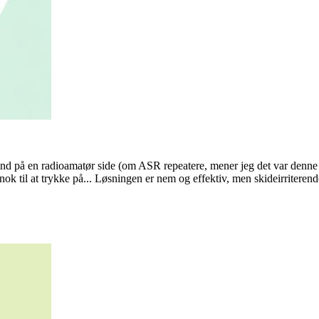
d på en radioamatør side (om ASR repeatere, mener jeg det var denne gan
ok til at trykke på... Løsningen er nem og effektiv, men skideirriterend