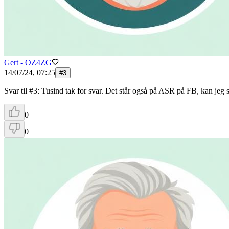
Gert - OZ4ZG
14/07/24, 07:25
#
3
Svar til #3: Tusind tak for svar. Det står også på ASR på FB, kan 
0
0