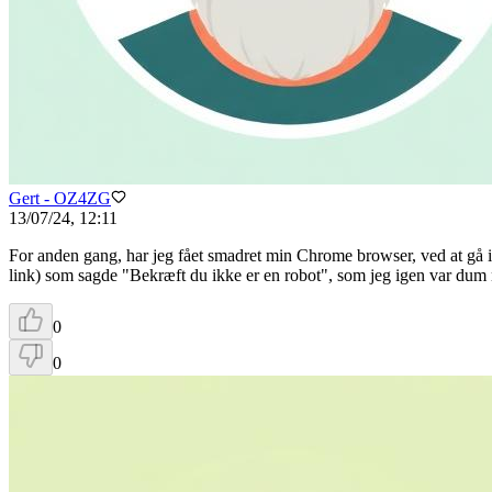
Gert - OZ4ZG
13/07/24, 12:11
For anden gang, har jeg fået smadret min Chrome browser, ved at gå in
link) som sagde "Bekræft du ikke er en robot", som jeg igen var dum n
0
0