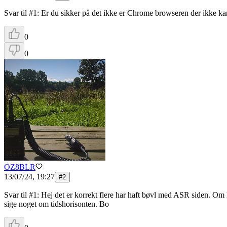
Svar til #1: Er du sikker på det ikke er Chrome browseren der ikke kan
0
0
OZ8BLR
13/07/24, 19:27
#
2
Svar til #1: Hej det er korrekt flere har haft bøvl med ASR siden. Om k
sige noget om tidshorisonten. Bo