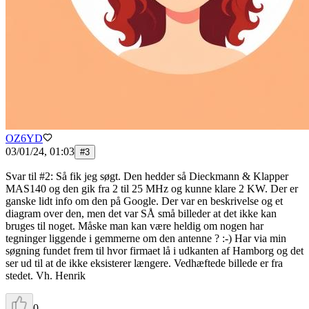
OZ6YD
03/01/24, 01:03
#
3
Svar til #2: Så fik jeg søgt. Den hedder så Dieckmann & Klapper
MAS140 og den gik fra 2 til 25 MHz og kunne klare 2 KW. Der er
ganske lidt info om den på Google. Der var en beskrivelse og et
diagram over den, men det var SÅ små billeder at det ikke kan
bruges til noget. Måske man kan være heldig om nogen har
tegninger liggende i gemmerne om den antenne ? :-) Har via min
søgning fundet frem til hvor firmaet lå i udkanten af Hamborg og det
ser ud til at de ikke eksisterer længere. Vedhæftede billede er fra
stedet. Vh. Henrik
0