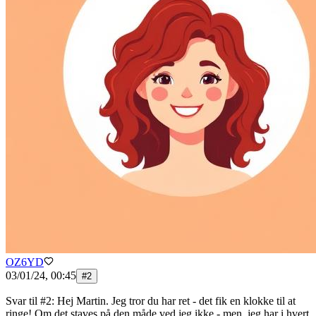
OZ6YD
03/01/24, 00:45
#
2
Svar til #2: Hej Martin. Jeg tror du har ret - det fik en klokke til at
ringe! Om det staves på den måde ved jeg ikke - men, jeg har i hvert