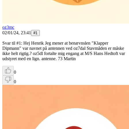
oz3mc
02/01/24, 23:41
#
1
Svar til #1: Hej Henrik Jeg mener at benævnslen "Klapper
Dipmann" var navnet på antennen ved oz7dal Stavmåden er måske
ikke helt rigtig.? oz5dl fortalte mig engang at M/S Hans Hedtoft var
udstyret med en lign. antenne. 73 Martin
0
0