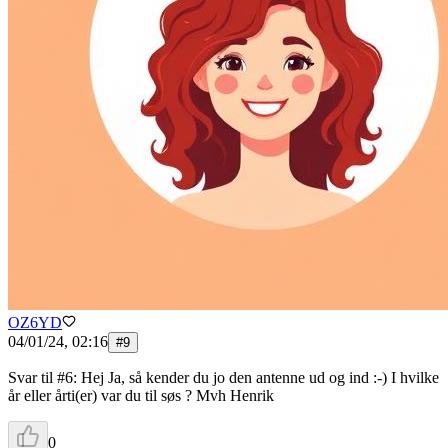
OZ6YD
04/01/24, 02:16
#
9
Svar til #6: Hej Ja, så kender du jo den antenne ud og ind :-) I hvilke
år eller årti(er) var du til søs ? Mvh Henrik
0