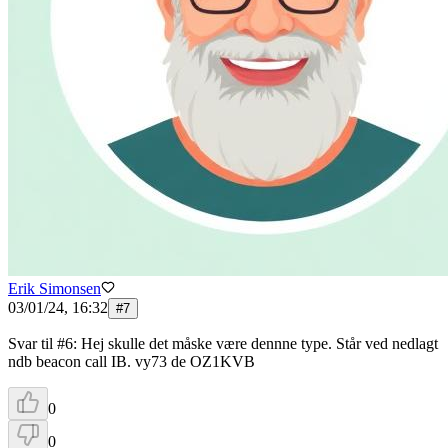
Erik Simonsen
03/01/24, 16:32
#
7
Svar til #6: Hej skulle det måske være dennne type. Står ved nedlagt
ndb beacon call IB. vy73 de OZ1KVB
0
0