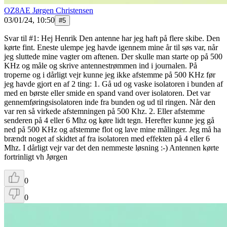
OZ8AE Jørgen Christensen
03/01/24, 10:50
#
5
Svar til #1: Hej Henrik Den antenne har jeg haft på flere skibe. Den
kørte fint. Eneste ulempe jeg havde igennem mine år til søs var, når
jeg sluttede mine vagter om aftenen. Der skulle man starte op på 500
KHz og måle og skrive antennestrømmen ind i journalen. På
troperne og i dårligt vejr kunne jeg ikke afstemme på 500 KHz før
jeg havde gjort en af 2 ting: 1. Gå ud og vaske isolatoren i bunden af
med en børste eller smide en spand vand over isolatoren. Det var
gennemføringsisolatoren inde fra bunden og ud til ringen. Når den
var ren så virkede afstemningen på 500 Khz. 2. Eller afstemme
senderen på 4 eller 6 Mhz og køre lidt tegn. Herefter kunne jeg gå
ned på 500 KHz og afstemme flot og lave mine målinger. Jeg må ha
brændt noget af skidtet af fra isolatoren med effekten på 4 eller 6
Mhz. I dårligt vejr var det den nemmeste løsning :-) Antennen kørte
fortrinligt vh Jørgen
0
0