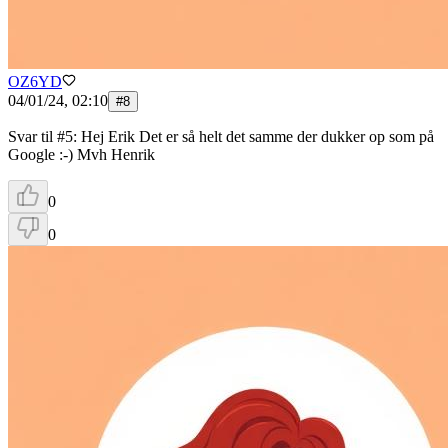
OZ6YD
04/01/24, 02:10
#
8
Svar til #5: Hej Erik Det er så helt det samme der dukker op som på
Google :-) Mvh Henrik
0
0