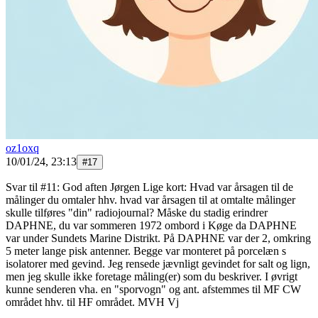
oz1oxq
10/01/24, 23:13
#
17
Svar til #11: God aften Jørgen Lige kort: Hvad var årsagen til de
målinger du omtaler hhv. hvad var årsagen til at omtalte målinger
skulle tilføres "din" radiojournal? Måske du stadig erindrer
DAPHNE, du var sommeren 1972 ombord i Køge da DAPHNE
var under Sundets Marine Distrikt. På DAPHNE var der 2, omkring
5 meter lange pisk antenner. Begge var monteret på porcelæn s
isolatorer med gevind. Jeg rensede jævnligt gevindet for salt og lign,
men jeg skulle ikke foretage måling(er) som du beskriver. I øvrigt
kunne senderen vha. en "sporvogn" og ant. afstemmes til MF CW
området hhv. til HF området. MVH Vj