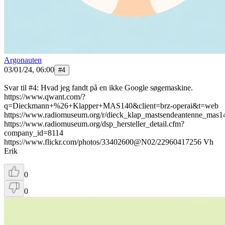
Argonauten
03/01/24, 06:00
#
4
Svar til #4: Hvad jeg fandt på en ikke Google søgemaskine.
https://www.qwant.com/?
q=Dieckmann+%26+Klapper+MAS140&client=brz-operai&t=web
https://www.radiomuseum.org/r/dieck_klap_mastsendeantenne_mas1
https://www.radiomuseum.org/dsp_hersteller_detail.cfm?
company_id=8114
https://www.flickr.com/photos/33402600@N02/22960417256 Vh
Erik
0
0