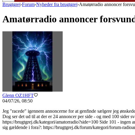
Brugtgrej
›
Forum
›
Nyheder fra brugtgrej
›
Amatørradio annoncer forsvun
Amatørradio annoncer forsvunde
Glenn OZ1HFT
04/07/26, 08:50
Jeg "racede" igennem annoncerne for at genfinde sælgere jeg ønskede p
Dog ser det ud til at der er 24 annoncer per side - og med 100 sider sv
https://brugtgrej.dk/kategori/amatorradio?side=100 Side 101 - ingen a
sig gældende i fora?: https://brugtgrej.dk/forum/kategori/forum-radio