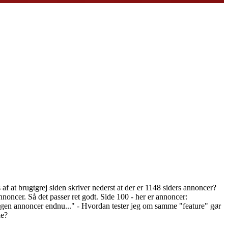
f at brugtgrej siden skriver nederst at der er 1148 siders annoncer?
nnoncer. Så det passer ret godt. Side 100 - her er annoncer:
.Ingen annoncer endnu..." - Hvordan tester jeg om samme "feature" gør
de?