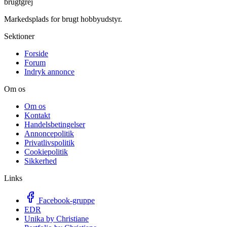
brugtgrej
Markedsplads for brugt hobbyudstyr.
Sektioner
Forside
Forum
Indryk annonce
Om os
Om os
Kontakt
Handelsbetingelser
Annoncepolitik
Privatlivspolitik
Cookiepolitik
Sikkerhed
Links
Facebook-gruppe
EDR
Unika by Christiane