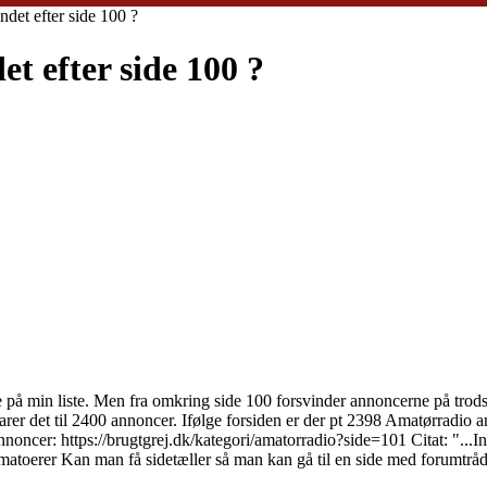
det efter side 100 ?
t efter side 100 ?
å min liste. Men fra omkring side 100 forsvinder annoncerne på trods a
arer det til 2400 annoncer. Ifølge forsiden er der pt 2398 Amatørradio a
nnoncer: https://brugtgrej.dk/kategori/amatorradio?side=101 Citat: "..
amatoerer Kan man få sidetæller så man kan gå til en side med forumtrå