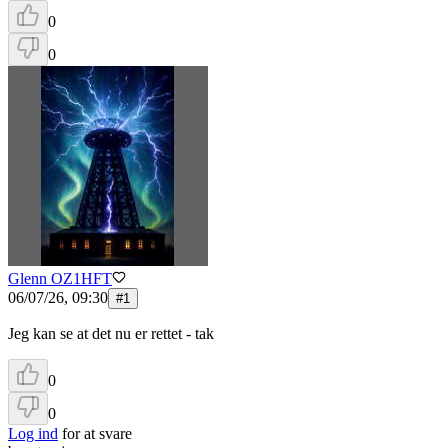
0
0
Glenn OZ1HFT
06/07/26, 09:30
#
1
Jeg kan se at det nu er rettet - tak
0
0
Log ind
for at svare