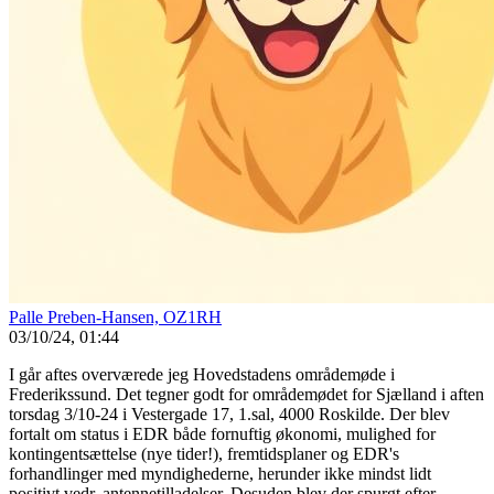
Palle Preben-Hansen, OZ1RH
03/10/24, 01:44
I går aftes overværede jeg Hovedstadens områdemøde i
Frederikssund. Det tegner godt for områdemødet for Sjælland i aften
torsdag 3/10-24 i Vestergade 17, 1.sal, 4000 Roskilde. Der blev
fortalt om status i EDR både fornuftig økonomi, mulighed for
kontingentsættelse (nye tider!), fremtidsplaner og EDR's
forhandlinger med myndighederne, herunder ikke mindst lidt
positivt vedr. antennetilladelser. Desuden blev der spurgt efter