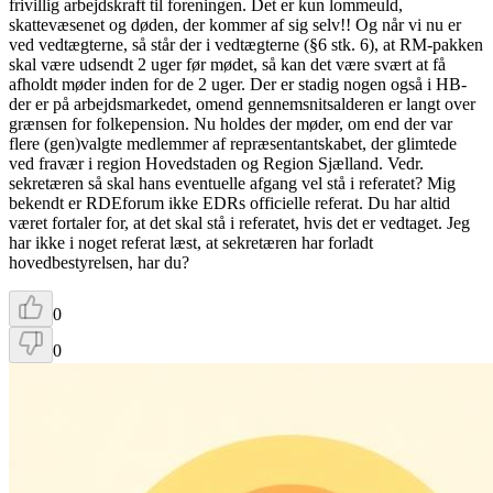
frivillig arbejdskraft til foreningen. Det er kun lommeuld,
skattevæsenet og døden, der kommer af sig selv!! Og når vi nu er
ved vedtægterne, så står der i vedtægterne (§6 stk. 6), at RM-pakken
skal være udsendt 2 uger før mødet, så kan det være svært at få
afholdt møder inden for de 2 uger. Der er stadig nogen også i HB-
der er på arbejdsmarkedet, omend gennemsnitsalderen er langt over
grænsen for folkepension. Nu holdes der møder, om end der var
flere (gen)valgte medlemmer af repræsentantskabet, der glimtede
ved fravær i region Hovedstaden og Region Sjælland. Vedr.
sekretæren så skal hans eventuelle afgang vel stå i referatet? Mig
bekendt er RDEforum ikke EDRs officielle referat. Du har altid
været fortaler for, at det skal stå i referatet, hvis det er vedtaget. Jeg
har ikke i noget referat læst, at sekretæren har forladt
hovedbestyrelsen, har du?
0
0