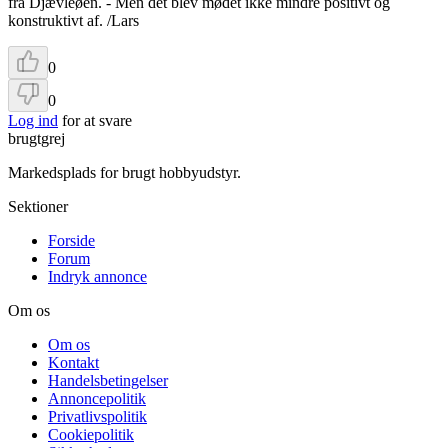
fra Djævleøen. - Men det blev mødet ikke mindre positivt og
konstruktivt af. /Lars
0
0
Log ind
for at svare
brugtgrej
Markedsplads for brugt hobbyudstyr.
Sektioner
Forside
Forum
Indryk annonce
Om os
Om os
Kontakt
Handelsbetingelser
Annoncepolitik
Privatlivspolitik
Cookiepolitik