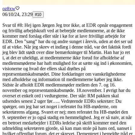
oz8xw
06/10/24, 23:29
#
10
Svar til #8: Hej igen Jørgen Jeg tror ikke, at EDR opnår engagement
og frivillig arbejdskraft ved at bebrejde medlemmerne, at de ikke
kommer med forslag eller står i kø for at lave frivilligt arbejde for
EDR. Den ”sang” har du og andre sunget i årevis, uden at det ser ud
til at virke. Når jeg skrev et indlæg i denne tråd, var det faktisk fordi
jeg blev lidt stødt over dine bemærkninger til Martin. Han har jo ret
i, at det er uheldigt, at medlemmerne ikke forud for afholdelse af
medlemsmøderne har haft mulighed for at sætte sig ind i økonomien,
visionerne og hvad der ellers skal drøftes på
repræsentantskabsmødet. Dine forklaringer om vanskelighederne
med afholdelse og information til medlemmerne køber jeg ikke.
Sidste år afholdt EDR medlemsmøder mellem den 7. og 16.
november og repræsentantskabsmøde. 18.november. I øvrigt har du
overset et enkelt ord i vedtægterne. Der står: RM pakken skal
udsendes senest 2 uger før….. Vedrørende EDRs sekretær: Du
spørger, om jeg har set noget i referatet fra HB-møderne, om
sekretærens afgang. Svaret er nej; men referatet fra HB-mødet den
9. september er jo også stadig en hemmelighed. Jeg er så naiv, at når
en betroet medarbejder i EDRs ledelse på skrift kommer med den
udmelding sekretæren gjorde, så kan man stole på hans ord, uanset i
hvilket offentligt forum, det er skrevet. Dementeret i bemeldte tråd er