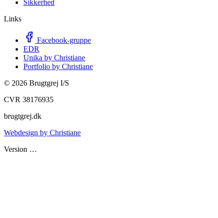
Sikkerhed
Links
Facebook-gruppe
EDR
Unika by Christiane
Portfolio by Christiane
©
2026
Brugtgrej I/S
CVR 38176935
brugtgrej.dk
Webdesign by Christiane
Version
…