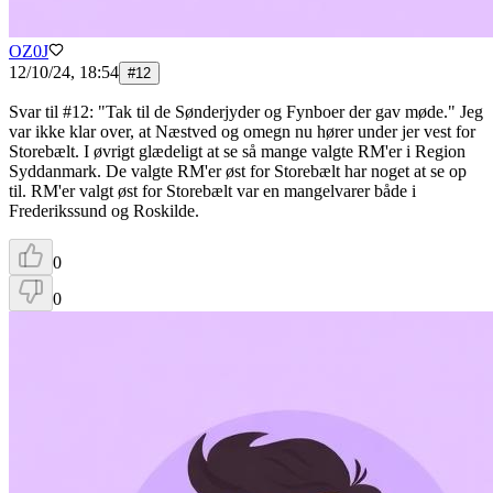
OZ0J
12/10/24, 18:54
#
12
Svar til #12: "Tak til de Sønderjyder og Fynboer der gav møde." Jeg
var ikke klar over, at Næstved og omegn nu hører under jer vest for
Storebælt. I øvrigt glædeligt at se så mange valgte RM'er i Region
Syddanmark. De valgte RM'er øst for Storebælt har noget at se op
til. RM'er valgt øst for Storebælt var en mangelvarer både i
Frederikssund og Roskilde.
0
0