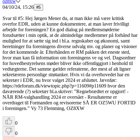
oz8xw
04/10/24, 15:26
#
5
Svar til #5: Hej Jørgen Mener du, at man ikke må være kritisk
overfor EDR, uden at kunne dokumentere, at man laver frivilligt
arbejde for foreningen? En god dialog på medlemsmøderne
forudsætter i min optik, at de almindelige medlemmer på forhånd har
mulighed for at sætte sig ind i bl.a. regnskaber og økonomi, samt
beretninger fra foreningens diverse udvalg mv. og planer og visioner
for det kommende år. Efterhånden er RM pakken det eneste sted,
hvor man kan få information om foreningens ve og vel. Dagsordner
for hovedbestyrelsens møder bliver ikke offentliggjort i henhold til
vedtægterne. Det samme gælder referaterne, der mest af alt ligner
sekretærens personlige strøtanker. Hvis vi da overhovedet har en
sekretær i EDR, nu hvor valget 2024 er afsluttet. Jævnfør:
https://rdeforum.dk/viewtopic.php?p=11609#p11609 hvor den
daværende (?) sekretær bl.a.skriver: ”Regnebrædtet er opgjort! -
NÅR RM-valghandling 2024 er oversået - Resultaterne er
overdraget til Formanden og revisorerne SÅ ER OZ5WU FORTID
i foreningen.” Vy 73 Flemming, OZ8XW
0
0