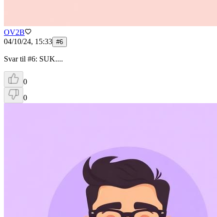
OV2B
04/10/24, 15:33
#
6
Svar til #6: SUK....
0
0