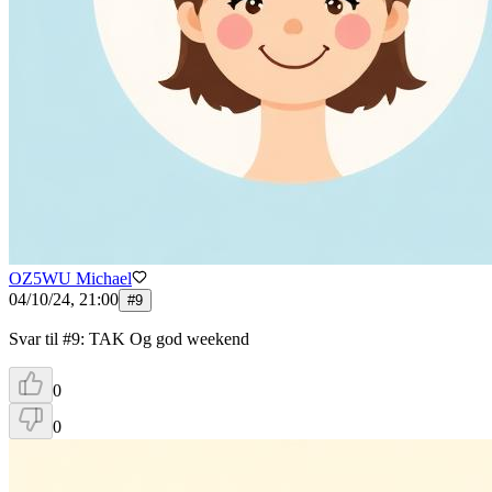
OZ5WU Michael
04/10/24, 21:00
#
9
Svar til #9: TAK Og god weekend
0
0