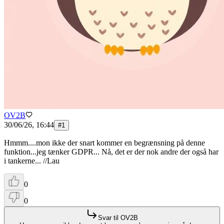
OV2B
30/06/26, 16:44
#
1
Hmmm....mon ikke der snart kommer en begrænsning på denne
funktion...jeg tænker GDPR... Nå, det er der nok andre der også har
i tankerne... //Lau
0
0
Svar til
OV2B