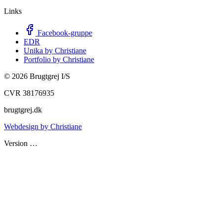
Links
Facebook-gruppe
EDR
Unika by Christiane
Portfolio by Christiane
©
2026
Brugtgrej I/S
CVR 38176935
brugtgrej.dk
Webdesign by Christiane
Version
…