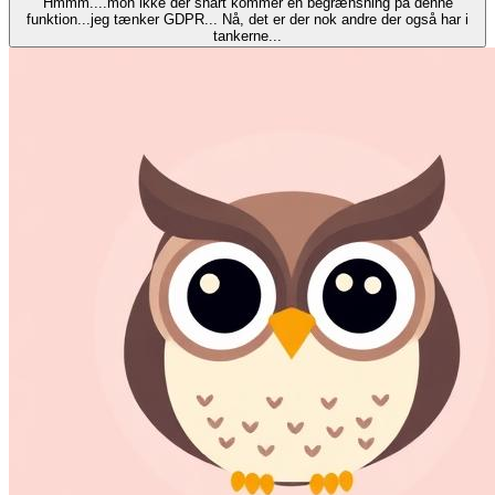
Hmmm....mon ikke der snart kommer en begrænsning på denne
funktion...jeg tænker GDPR... Nå, det er der nok andre der også har i
tankerne...