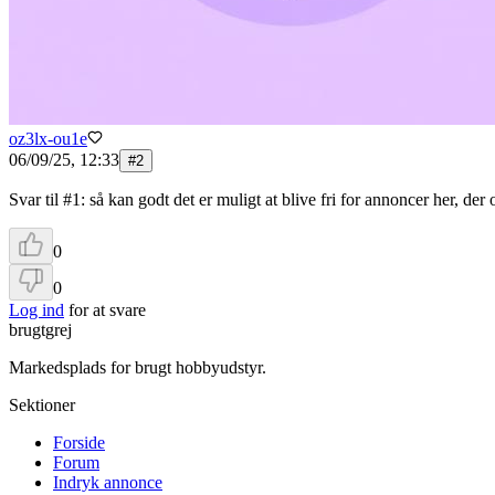
oz3lx-ou1e
06/09/25, 12:33
#
2
Svar til #1: så kan godt det er muligt at blive fri for annoncer her, der
0
0
Log ind
for at svare
brugtgrej
Markedsplads for brugt hobbyudstyr.
Sektioner
Forside
Forum
Indryk annonce