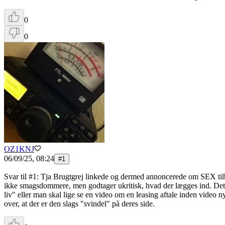
0
0
OZ1KNJ
06/09/25, 08:24
#
1
Svar til #1: Tja Brugtgrej linkede og dermed annoncerede om SEX tilb
ikke smagsdommere, men godtager ukritisk, hvad der lægges ind. Det e
liv" eller man skal lige se en video om en leasing aftale inden video
over, at der er den slags "svindel" på deres side.