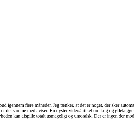
ud igennem flere måneder. Jeg tænker, at det er noget, der sker automa
r det samme med aviser. En dyster video/artikel om krig og ødelæggels
 nyheden kan afspille totalt usmageligt og umoralsk. Der er ingen der m