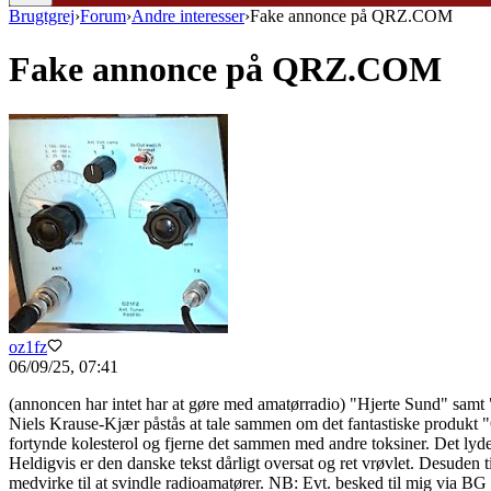
Brugtgrej
›
Forum
›
Andre interesser
›
Fake annonce på QRZ.COM
Fake annonce på QRZ.COM
oz1fz
06/09/25, 07:41
(annoncen har intet har at gøre med amatørradio) "Hjerte Sund" samt 
Niels Krause-Kjær påstås at tale sammen om det fantastiske produkt 
fortynde kolesterol og fjerne det sammen med andre toksiner. Det lyder
Heldigvis er den danske tekst dårligt oversat og ret vrøvlet. Desud
medvirke til at svindle radioamatører. NB: Evt. besked til mig via BG 