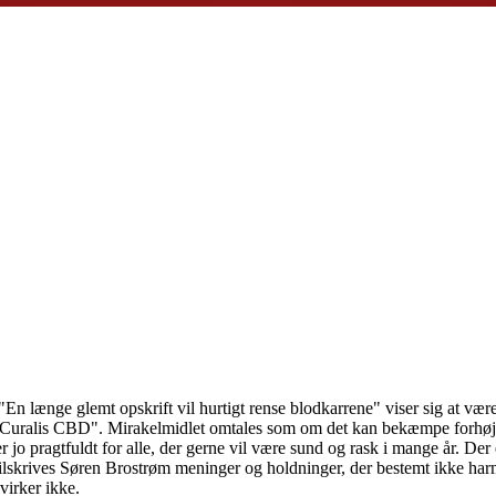
"En længe glemt opskrift vil hurtigt rense blodkarrene" viser sig at v
"Curalis CBD". Mirakelmidlet omtales som om det kan bekæmpe forhøjet 
 jo pragtfuldt for alle, der gerne vil være sund og rask i mange år. De
en tilskrives Søren Brostrøm meninger og holdninger, der bestemt ikke
virker ikke.