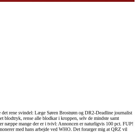
ære det rene svindel: Læge Søren Brostrøm og DR2-Deadline journalist
blodtryk, rense alle blodkar i kroppen, selv de mindste samt
r er næppe mange der er i tvivl: Annoncen er naturligvis 100 pct. FUP!
 harmonerer med hans arbejde ved WHO. Det forarger mig at QRZ vil