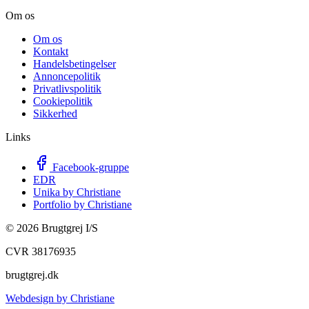
Om os
Om os
Kontakt
Handelsbetingelser
Annoncepolitik
Privatlivspolitik
Cookiepolitik
Sikkerhed
Links
Facebook-gruppe
EDR
Unika by Christiane
Portfolio by Christiane
©
2026
Brugtgrej I/S
CVR 38176935
brugtgrej.dk
Webdesign by Christiane