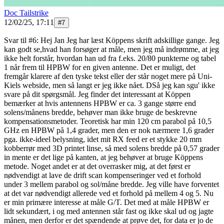
Doc Tailstrike
12/02/25, 17:11
#
7
Svar til #6: Hej Jan Jeg har læst Köppens skrift adskillige gange. Jeg
kan godt se,hvad han forsøger at måle, men jeg må indrømme, at jeg
ikke helt forstår, hvordan han ud fra f.eks. 20/80 punkterne og tabel
1 når frem til HPBW for en given antenne. Det er muligt, det
fremgår klarere af den tyske tekst eller der står noget mere på Uni-
Kiels webside, men så langt er jeg ikke nået. DSå jeg kan sgu' ikke
svare på dit spørgsmål. Jeg finder det interessant at Köppen
bemærker at hvis antennens HPBW er ca. 3 gange større end
solens/månens bredde, behøver man ikke bruge de beskrevne
kompensationsmetoder. Teoretisk har min 120 cm parabol på 10,5
GHz en HPBW på 1,4 grader, men den er nok nærmere 1,6 grader
pga. ikke-ideel belysning, idet mit RX feed er et stykke 20 mm
kobberrør med 3D printet linse, så med solens bredde på 0,57 grader
in mente er det lige på kanten, at jeg behøver at bruge Köppens
metode. Noget andet er at det overrasker mig, at det først er
nødvendigt at lave de drift scan kompenseringer ved et forhold
under 3 mellem parabol og sol/måne bredde. Jeg ville have forventet
at det var nødvendigt allerede ved et forhold på mellem 4 og 5. Nu
er min primære interesse at måle G/T. Det med at måle HPBW er
lidt sekundært, i og med antennen står fast og ikke skal ud og jagte
månen, men derfor er det spændende at prøve det, for data er jo de