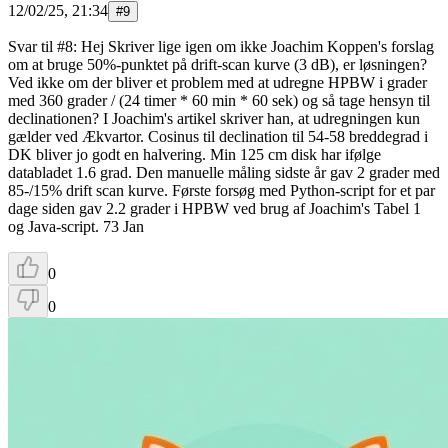
12/02/25, 21:34
#
9
Svar til #8: Hej Skriver lige igen om ikke Joachim Koppen's forslag
om at bruge 50%-punktet på drift-scan kurve (3 dB), er løsningen?
Ved ikke om der bliver et problem med at udregne HPBW i grader
med 360 grader / (24 timer * 60 min * 60 sek) og så tage hensyn til
declinationen? I Joachim's artikel skriver han, at udregningen kun
gælder ved Ækvartor. Cosinus til declination til 54-58 breddegrad i
DK bliver jo godt en halvering. Min 125 cm disk har ifølge
databladet 1.6 grad. Den manuelle måling sidste år gav 2 grader med
85-/15% drift scan kurve. Første forsøg med Python-script for et par
dage siden gav 2.2 grader i HPBW ved brug af Joachim's Tabel 1
og Java-script. 73 Jan
0
0