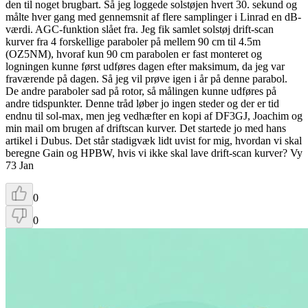
den til noget brugbart. Så jeg loggede solstøjen hvert 30. sekund og
målte hver gang med gennemsnit af flere samplinger i Linrad en dB-
værdi. AGC-funktion slået fra. Jeg fik samlet solstøj drift-scan
kurver fra 4 forskellige paraboler på mellem 90 cm til 4.5m
(OZ5NM), hvoraf kun 90 cm parabolen er fast monteret og
logningen kunne først udføres dagen efter maksimum, da jeg var
fraværende på dagen. Så jeg vil prøve igen i år på denne parabol.
De andre paraboler sad på rotor, så målingen kunne udføres på
andre tidspunkter. Denne tråd løber jo ingen steder og der er tid
endnu til sol-max, men jeg vedhæfter en kopi af DF3GJ, Joachim og
min mail om brugen af driftscan kurver. Det startede jo med hans
artikel i Dubus. Det står stadigvæk lidt uvist for mig, hvordan vi skal
beregne Gain og HPBW, hvis vi ikke skal lave drift-scan kurver? Vy
73 Jan
0
0