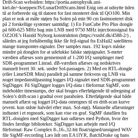
Drift-Scan websiden: https://portia.astrophysik.uni-
kiel.de/~koeppen/JS/LunarDriftScans.html Enig om at udnytte tiden
til at forberede sig til datoen for fast monteret disk til QO100. Min
plan er nok at måle støjen fra Solen på min 90 cm fastmonteret disk
på 2 forskellige systemer samtidig: 1) En FunCube Pro Plus dongle
på 600-625 MHz bag min LNB med 9750 MHz injectionssignal fra
OZ2OE’s Harald Nyborg konstruktion (https://vushf.dk/4588-2/) ,
således at jeg forhåbentlig ikke får fejl-signal fra EsHail2 satellitens
mange transponter-signaler. Der samples max. 192 ksp/s måske
mindre på donglen for at udelukke falske støjsignaler. S-meter
værdien aflæses som gennemsnit af 1-200 I/Q samplinger med
SDR-programmet Linrad. dB-værdien aflæses og nedskrives
manuelt hvert 30. sek. under Sol-passagen. 2) Med en RTL-dongle
(eller LimeSDR Mini) parallelt på samme frekvens og LNB via
noget impedanstilpasning logges I/Q-signalet med SDR-programmet
SigDigger. På SigDigger logges I/Q-data i fileformat SigMF, som
indeholder timestamps, der skal bruges efterfølgende til udregning af
Solen’s drift-scan i gradtal over parabolen. Efterfølgende skal både
manuelt aflæst og logget I/Q-data omregnes til en drift-scan kurve
(event. kun sidste halvdel efter max. Sol-støj). Manuelle aflæsninger
indtastet i et regneark, som kan vise en graf. SigMF datafilen fra
RTL-donglen med SigDigger kan udlæses med Python, hvor der
findes færdige biblioteker. SigDigger kan arbejde med I/Q
fileformat: Raw Complex 8-,16-,32-bit float/signed/unsigned WAV
file SigMF-recording Læs lidt om EA1IYR, BatchDrake og hans