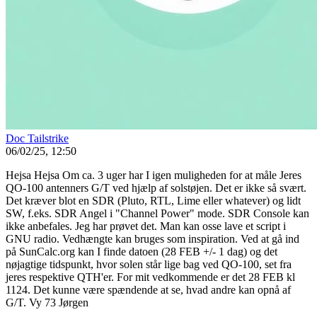
Doc Tailstrike
06/02/25, 12:50
Hejsa Hejsa Om ca. 3 uger har I igen muligheden for at måle Jeres
QO-100 antenners G/T ved hjælp af solstøjen. Det er ikke så svært.
Det kræver blot en SDR (Pluto, RTL, Lime eller whatever) og lidt
SW, f.eks. SDR Angel i "Channel Power" mode. SDR Console kan
ikke anbefales. Jeg har prøvet det. Man kan osse lave et script i
GNU radio. Vedhængte kan bruges som inspiration. Ved at gå ind
på SunCalc.org kan I finde datoen (28 FEB +/- 1 dag) og det
nøjagtige tidspunkt, hvor solen står lige bag ved QO-100, set fra
jeres respektive QTH'er. For mit vedkommende er det 28 FEB kl
1124. Det kunne være spændende at se, hvad andre kan opnå af
G/T. Vy 73 Jørgen