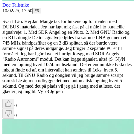
Doc Tailstrike
10/02/25, 17:50
#
6
Svar til #6: Hej Jan Mange tak for linkene og for mailen med
DUBUS materialet. Jeg har lagt mig fast på at måle i to paralellle
signalveje: 1. Med SDR Angel og en Pluto. 2. Med GNU Radio og
en RTL dongle De to signalveje fødes fra samme LNB gennem et
745 MHz båndpasfilter og en 3 dB splitter, så der burde være
samme signal på deres indgange. Jeg bruger 2 separate PC'er til
formålet. Jeg har i går lavet et hurtigt forsøg med SDR Angels
"Radio Astronomi" modul. Det kan logge signalet, altså (S+N)/N
med en logning hvert 1024. millisekund. Det er endnu ikke lykkedes
mig at finde ud af, om intervallet kan ændres til f.eks. hvert 5.
sekund. Til GNU Radio og donglen vil jeg bruge samme scaript
som sidste år, men udbygge det med automatisk logning hvert 5.
sekund. Og med det på plads vil jeg gå i gang med at læse. det
glæder jeg mig til. Vy 73 Jørgen
0
0