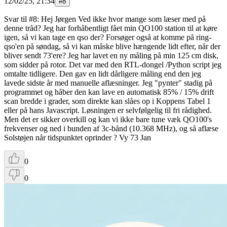
12/02/25, 21:34
#
8
Svar til #8: Hej Jørgen Ved ikke hvor mange som læser med på
denne tråd? Jeg har forhåbentligt fået min QO100 station til at køre
igen, så vi kan tage en qso der? Forsøger også at komme på ring-
qso'en på søndag, så vi kan måske blive hængende lidt efter, når der
bliver sendt 73'ere? Jeg har lavet en ny måling på min 125 cm disk,
som sidder på rotor. Det var med den RTL-dongel /Python script jeg
omtalte tidligere. Den gav en lidt dårligere måling end den jeg
lavede sidste år med manuelle aflæsninger. Jeg "pynter" stadig på
programmet og håber den kan lave en automatisk 85% / 15% drift
scan bredde i grader, som direkte kan slåes op i Koppens Tabel 1
eller på hans Javascript. Løsningen er selvfølgelig til fri rådighed.
Men det er sikker overkill og kan vi ikke bare tune væk QO100's
frekvenser og ned i bunden af 3c-bånd (10.368 MHz), og så aflæse
Solstøjen når tidspunktet oprinder ? Vy 73 Jan
0
0