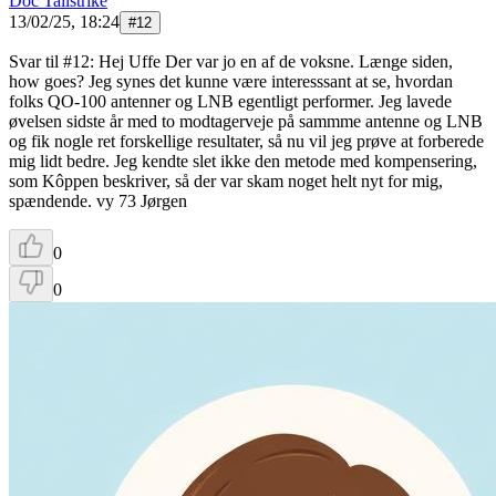
Doc Tailstrike
13/02/25, 18:24
#
12
Svar til #12: Hej Uffe Der var jo en af de voksne. Længe siden,
how goes? Jeg synes det kunne være interesssant at se, hvordan
folks QO-100 antenner og LNB egentligt performer. Jeg lavede
øvelsen sidste år med to modtagerveje på sammme antenne og LNB
og fik nogle ret forskellige resultater, så nu vil jeg prøve at forberede
mig lidt bedre. Jeg kendte slet ikke den metode med kompensering,
som Kôppen beskriver, så der var skam noget helt nyt for mig,
spændende. vy 73 Jørgen
0
0