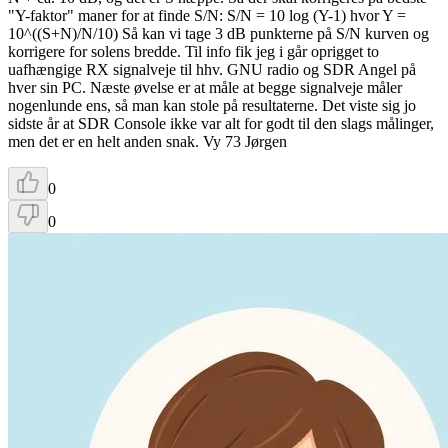
"Y-faktor" maner for at finde S/N: S/N = 10 log (Y-1) hvor Y =
10^((S+N)/N/10) Så kan vi tage 3 dB punkterne på S/N kurven og
korrigere for solens bredde. Til info fik jeg i går oprigget to
uafhængige RX signalveje til hhv. GNU radio og SDR Angel på
hver sin PC. Næste øvelse er at måle at begge signalveje måler
nogenlunde ens, så man kan stole på resultaterne. Det viste sig jo
sidste år at SDR Console ikke var alt for godt til den slags målinger,
men det er en helt anden snak. Vy 73 Jørgen
0
0