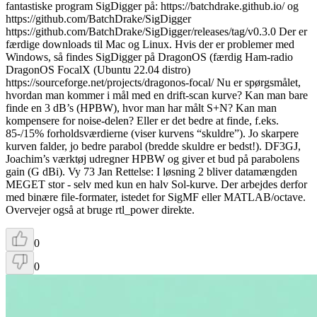
fantastiske program SigDigger på: https://batchdrake.github.io/ og
https://github.com/BatchDrake/SigDigger
https://github.com/BatchDrake/SigDigger/releases/tag/v0.3.0 Der er
færdige downloads til Mac og Linux. Hvis der er problemer med
Windows, så findes SigDigger på DragonOS (færdig Ham-radio
DragonOS FocalX (Ubuntu 22.04 distro)
https://sourceforge.net/projects/dragonos-focal/ Nu er spørgsmålet,
hvordan man kommer i mål med en drift-scan kurve? Kan man bare
finde en 3 dB’s (HPBW), hvor man har målt S+N? Kan man
kompensere for noise-delen? Eller er det bedre at finde, f.eks.
85-/15% forholdsværdierne (viser kurvens “skuldre”). Jo skarpere
kurven falder, jo bedre parabol (bredde skuldre er bedst!). DF3GJ,
Joachim’s værktøj udregner HPBW og giver et bud på parabolens
gain (G dBi). Vy 73 Jan Rettelse: I løsning 2 bliver datamængden
MEGET stor - selv med kun en halv Sol-kurve. Der arbejdes derfor
med binære file-formater, istedet for SigMF eller MATLAB/octave.
Overvejer også at bruge rtl_power direkte.
0
0