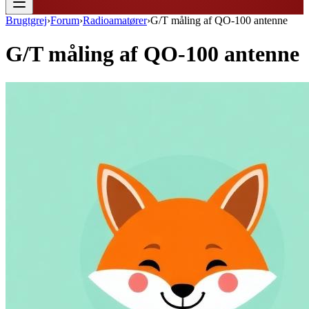
Brugtgrej
›
Forum
›
Radioamatører
›
G/T måling af QO-100 antenne
G/T måling af QO-100 antenne