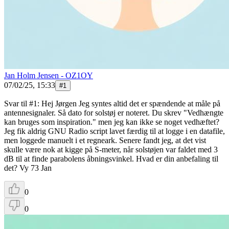
Jan Holm Jensen - OZ1OY
07/02/25, 15:33
#
1
Svar til #1: Hej Jørgen Jeg syntes altid det er spændende at måle på
antennesignaler. Så dato for solstøj er noteret. Du skrev "Vedhængte
kan bruges som inspiration." men jeg kan ikke se noget vedhæftet?
Jeg fik aldrig GNU Radio script lavet færdig til at logge i en datafile,
men loggede manuelt i et regneark. Senere fandt jeg, at det vist
skulle være nok at kigge på S-meter, når solstøjen var faldet med 3
dB til at finde parabolens åbningsvinkel. Hvad er din anbefaling til
det? Vy 73 Jan
0
0