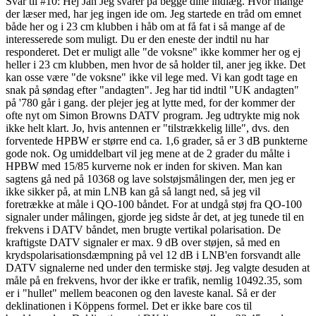
Svar til #10: Hej Jan Jeg svarer på begge dine indlæg. Hvor mange
der læser med, har jeg ingen ide om. Jeg startede en tråd om emnet
både her og i 23 cm klubben i håb om at få fat i så mange af de
interesserede som muligt. Du er den eneste der indtil nu har
responderet. Det er muligt alle "de voksne" ikke kommer her og ej
heller i 23 cm klubben, men hvor de så holder til, aner jeg ikke. Det
kan osse være "de voksne" ikke vil lege med. Vi kan godt tage en
snak på søndag efter "andagten". Jeg har tid indtil "UK andagten"
på '780 går i gang. der plejer jeg at lytte med, for der kommer der
ofte nyt om Simon Browns DATV program. Jeg udtrykte mig nok
ikke helt klart. Jo, hvis antennen er "tilstrækkelig lille", dvs. den
forventede HPBW er større end ca. 1,6 grader, så er 3 dB punkterne
gode nok. Og umiddelbart vil jeg mene at de 2 grader du målte i
HPBW med 15/85 kurverne nok er inden for skiven. Man kan
sagtens gå ned på 10368 og lave solstøjsmålingen der, men jeg er
ikke sikker på, at min LNB kan gå så langt ned, så jeg vil
foretrække at måle i QO-100 båndet. For at undgå støj fra QO-100
signaler under målingen, gjorde jeg sidste år det, at jeg tunede til en
frekvens i DATV båndet, men brugte vertikal polarisation. De
kraftigste DATV signaler er max. 9 dB over støjen, så med en
krydspolarisationsdæmpning på vel 12 dB i LNB'en forsvandt alle
DATV signalerne ned under den termiske støj. Jeg valgte desuden at
måle på en frekvens, hvor der ikke er trafik, nemlig 10492.35, som
er i "hullet" mellem beaconen og den laveste kanal. Så er der
deklinationen i Köppens formel. Det er ikke bare cos til