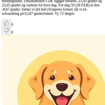
breddegraden. Deklinationen i DK liggger mellem -23,45 grader og
23,45 grader og varierer for hver dag. For dag 59 (28 FEB) er den
-8,67 grader. Sætter vi det ind i Köppens formel, får vi en
solvandring på 0,247 grader/minut. Vy 73 Jørgen
0
0