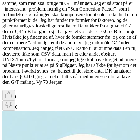
samme, som man skal bruge til G/T målingen. Jeg er så stødt på et
"interessant" problem, nemlig en "Sun Correction Factor", som i
forbindelse støjmålingen skal kompensere for at solen ikke helt er en
punktformet kilde. Jeg har fundet tre formler for faktoren, og de
giver naturligvis forskellige resultater. De rækker fra at give et G/T
der er 0,34 dB for godt og til at give et G/T der er 0,05 dB for ringe.
Hvis ikke jeg finder ud af, hvor de formler stammer fra, og om en af
dem er mere "ædruelig" end de andre, vil jeg nok måle G/T uden
kompensation. Jeg har jeg fået GNU Radio til at dumpe data i en fil,
desværre ikke som CSV data, men i et eller andet obskurt
UNIX/Linux/Python format, som jeg lige skal have kigget lidt mere
på Næste punkt er at se på SigDigger. Jeg har a´ikke før hørt om det
program. I øvrigt synes jeg, henset til det store antal DK amatører
der har QO-100 grej, at det er lidt småt med interessen for at lave
den G/T måling. Vy 73 Jørgen
0
0