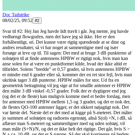
Doc Tailstrike
08/02/25, 09:52
#
2
Svar til #2: Hej Jan Jeg havde lidt travlt i går. Jeg mente, jeg havde
vedhængt flowgrafen, men det have jeg så ikke. Her er den
forhåbentligt, sri. Det kunne være rigtig spændende at se dine og
andres resultater, så vi har noget at sammenligne med og især
forsøge at leve op til. Til sagen: Det med at bruge 3 dB punkterne af
solstøjen til at finde antennens HPBW er rigtigt nok, hvis man kan
anse solen for at være en punktformet kilde, hvad der ikke altid er
tilfældet. Solens "bredde" er 0,57 grader, så hvis antennens HPBW
er mindre end 6 grader eller så, kommer der en ret stor fejl, hvis man
ukritisk tager 3 dB punterne. HPBW måles for stor. Ud fra en
geometrisk betragtning vil jeg sige at for smallle antenner er HPBW
den målte 3 dB vinkel -0,57 grader. Folk der er dygtigere end jeg
(og det er de fleste) kan muligvis komme med et bedre forslag, men
for antenner med HPBW mellem 1,5 og 3 grader, og det er nok der,
de flestes QO-100 antenner ligger, er det sikkert nøjagtigt nok. Det
var første del. Næste del er det med at kigge på S-meteret. Det måler
jo summen af solstøjen og radioens egenstøj, altså S(ol) +N, i dB, så
aflæser man S-meteret og sammenligner med og uden solstøj, vil
man måle (S+N)/N, og det er ikke helt det rigtige. Det går, hvis S >
N + ca. 10 dB, og det er S næppe. Så der skal korrigeres på bedste