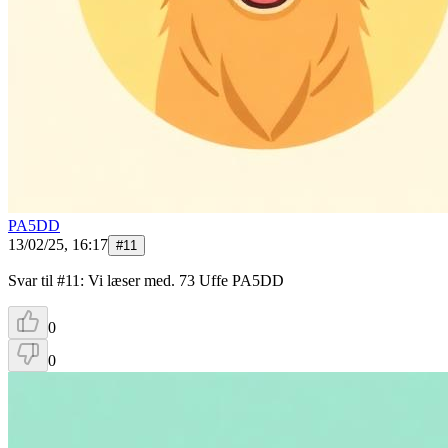
PA5DD
13/02/25, 16:17
#
11
Svar til #11: Vi læser med. 73 Uffe PA5DD
0
0