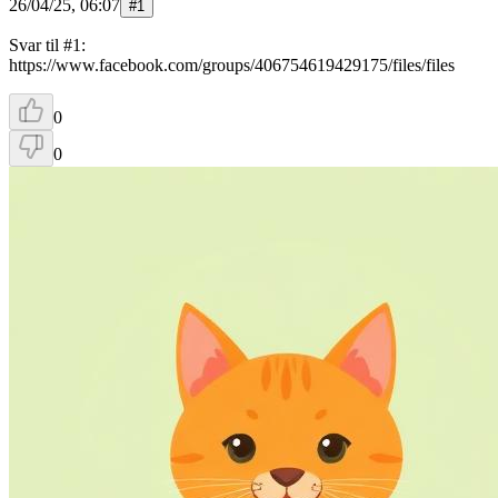
26/04/25, 06:07
#
1
Svar til #1:
https://www.facebook.com/groups/406754619429175/files/files
0
0