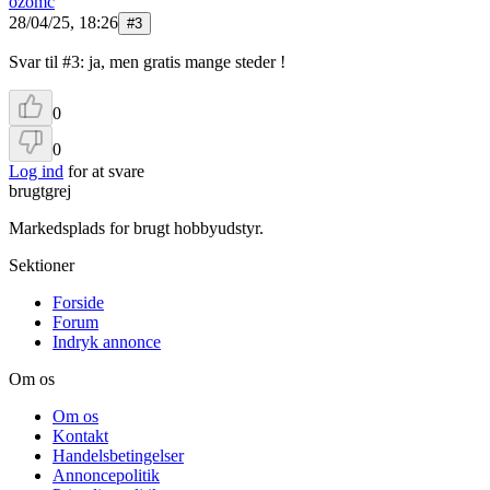
ozomc
28/04/25, 18:26
#
3
Svar til #3: ja, men gratis mange steder !
0
0
Log ind
for at svare
brugtgrej
Markedsplads for brugt hobbyudstyr.
Sektioner
Forside
Forum
Indryk annonce
Om os
Om os
Kontakt
Handelsbetingelser
Annoncepolitik