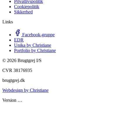
Privatlivspolitik
Cookiepolitik
Sikkerhed
Links
Facebook-gruppe
EDR
Unika by Christiane
Portfolio by Christiane
©
2026
Brugtgrej I/S
CVR 38176935
brugtgrej.dk
Webdesign by Christiane
Version
…