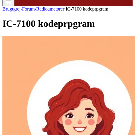
Brugtgrej
›
Forum
›
Radioamatører
›
IC-7100 kodeprpgram
IC-7100 kodeprpgram