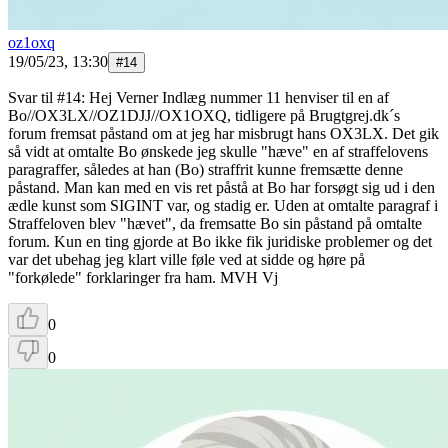
oz1oxq
19/05/23, 13:30
#
14
Svar til #14: Hej Verner Indlæg nummer 11 henviser til en af
Bo//OX3LX//OZ1DJJ//OX1OXQ, tidligere på Brugtgrej.dk´s
forum fremsat påstand om at jeg har misbrugt hans OX3LX. Det gik
så vidt at omtalte Bo ønskede jeg skulle "hæve" en af straffelovens
paragraffer, således at han (Bo) straffrit kunne fremsætte denne
påstand. Man kan med en vis ret påstå at Bo har forsøgt sig ud i den
ædle kunst som SIGINT var, og stadig er. Uden at omtalte paragraf i
Straffeloven blev "hævet", da fremsatte Bo sin påstand på omtalte
forum. Kun en ting gjorde at Bo ikke fik juridiske problemer og det
var det ubehag jeg klart ville føle ved at sidde og høre på
"forkølede" forklaringer fra ham. MVH Vj
0
0