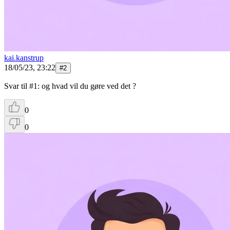
kai.kanstrup
18/05/23, 23:22
#
2
Svar til #1: og hvad vil du gøre ved det ?
0
0