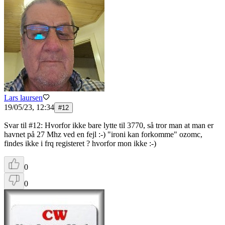
Lars laursen
19/05/23, 12:34
#
12
Svar til #12: Hvorfor ikke bare lytte til 3770, så tror man at man er
havnet på 27 Mhz ved en fejl :-) "ironi kan forkomme" ozomc,
findes ikke i frq registeret ? hvorfor mon ikke :-)
0
0