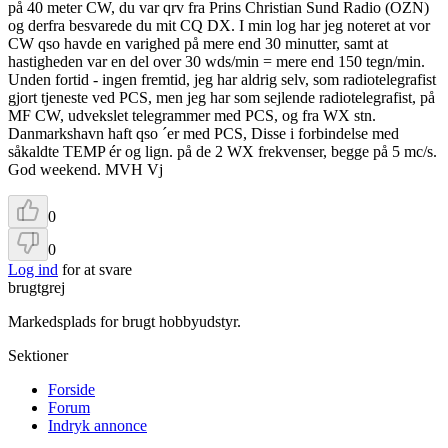
på 40 meter CW, du var qrv fra Prins Christian Sund Radio (OZN)
og derfra besvarede du mit CQ DX. I min log har jeg noteret at vor
CW qso havde en varighed på mere end 30 minutter, samt at
hastigheden var en del over 30 wds/min = mere end 150 tegn/min.
Unden fortid - ingen fremtid, jeg har aldrig selv, som radiotelegrafist
gjort tjeneste ved PCS, men jeg har som sejlende radiotelegrafist, på
MF CW, udvekslet telegrammer med PCS, og fra WX stn.
Danmarkshavn haft qso ´er med PCS, Disse i forbindelse med
såkaldte TEMP ér og lign. på de 2 WX frekvenser, begge på 5 mc/s.
God weekend. MVH Vj
0
0
Log ind
for at svare
brugtgrej
Markedsplads for brugt hobbyudstyr.
Sektioner
Forside
Forum
Indryk annonce