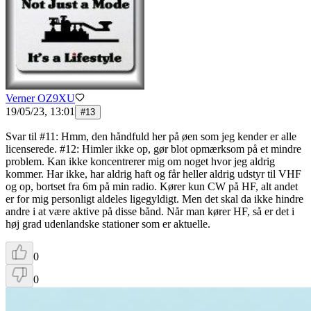
Verner OZ9XU
19/05/23, 13:01
#
13
Svar til #11: Hmm, den håndfuld her på øen som jeg kender er alle
licenserede. #12: Himler ikke op, gør blot opmærksom på et mindre
problem. Kan ikke koncentrerer mig om noget hvor jeg aldrig
kommer. Har ikke, har aldrig haft og får heller aldrig udstyr til VHF
og op, bortset fra 6m på min radio. Kører kun CW på HF, alt andet
er for mig personligt aldeles ligegyldigt. Men det skal da ikke hindre
andre i at være aktive på disse bånd. Når man kører HF, så er det i
høj grad udenlandske stationer som er aktuelle.
0
0