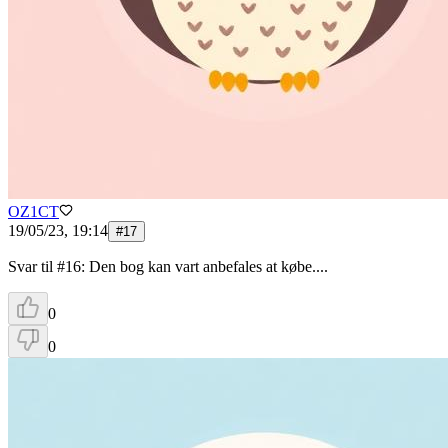
OZ1CT
19/05/23, 19:14
#
17
Svar til #16: Den bog kan vart anbefales at købe....
0
0