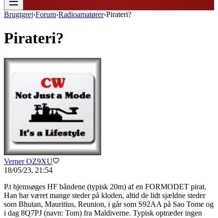
Brugtgrej
›
Forum
›
Radioamatører
›
Pirateri?
Pirateri?
Verner OZ9XU
18/05/23, 21:54
P.t hjemsøges HF båndene (typisk 20m) af en FORMODET pirat.
Han har været mange steder på kloden, altid de lidt sjældne steder
som Bhutan, Mauritius, Reunion, i går som S92AA på Sao Tome og
i dag 8Q7PJ (navn: Tom) fra Maldiverne. Typisk optræder ingen