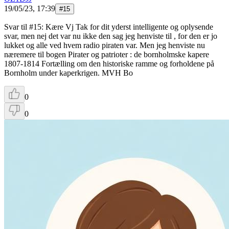
19/05/23, 17:39
#
15
Svar til #15: Kære Vj Tak for dit yderst intelligente og oplysende
svar, men nej det var nu ikke den sag jeg henviste til , for den er jo
lukket og alle ved hvem radio piraten var. Men jeg henviste nu
næremere til bogen Pirater og patrioter : de bornholmske kapere
1807-1814 Fortælling om den historiske ramme og forholdene på
Bornholm under kaperkrigen. MVH Bo
0
0