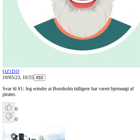
OZ1DJJ
19/05/23, 10:55
#
10
Svar til #1: Jeg erindre at Bornholm tidligere har været hjemsøgt af
pirater.
0
0