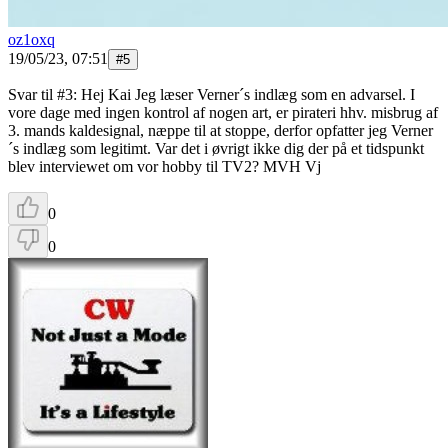
oz1oxq
19/05/23, 07:51
#
5
Svar til #3: Hej Kai Jeg læser Verner´s indlæg som en advarsel. I
vore dage med ingen kontrol af nogen art, er pirateri hhv. misbrug af
3. mands kaldesignal, næppe til at stoppe, derfor opfatter jeg Verner
´s indlæg som legitimt. Var det i øvrigt ikke dig der på et tidspunkt
blev interviewet om vor hobby til TV2? MVH Vj
0
0