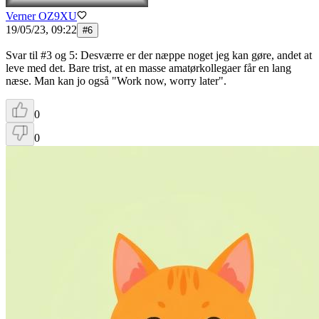
Verner OZ9XU
19/05/23, 09:22
#
6
Svar til #3 og 5: Desværre er der næppe noget jeg kan gøre, andet at
leve med det. Bare trist, at en masse amatørkollegaer får en lang
næse. Man kan jo også "Work now, worry later".
0
0