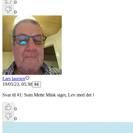
0
0
Lars laursen
19/05/23, 05:30
#
4
Svar til #1: Som Mette Mink siger, Lev med det !
0
0