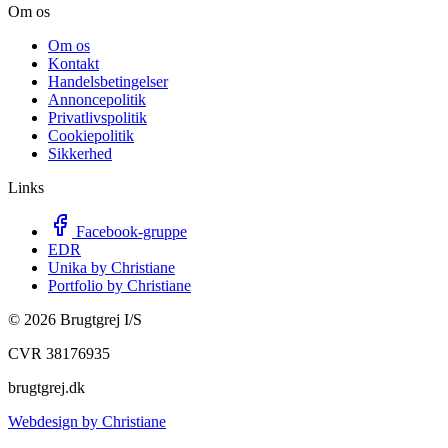
Om os
Om os
Kontakt
Handelsbetingelser
Annoncepolitik
Privatlivspolitik
Cookiepolitik
Sikkerhed
Links
Facebook-gruppe
EDR
Unika by Christiane
Portfolio by Christiane
©
2026
Brugtgrej I/S
CVR 38176935
brugtgrej.dk
Webdesign by Christiane