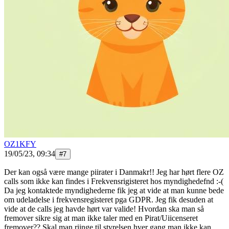
OZ1KFY
19/05/23, 09:34
#
7
Der kan også være mange piirater i Danmakr!! Jeg har hørt flere OZ
calls som ikke kan findes i Frekvensrigisteret hos myndighedefnd :-(
Da jeg kontaktede myndighederne fik jeg at vide at man kunne bede
om udeladelse i frekvensregisteret pga GDPR. Jeg fik desuden at
vide at de calls jeg havde hørt var valide! Hvordan ska man så
fremover sikre sig at man ikke taler med en Pirat/Uiicenseret
fremover?? Skal man riinge til styrelsen hver gang man ikke kan