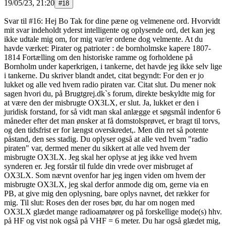
19/05/23, 21:20
#
18
Svar til #16: Hej Bo Tak for dine pæne og velmenene ord. Hvorvidt
mit svar indeholdt yderst intelligente og oplysende ord, det kan jeg
ikke udtale mig om, for mig var/er ordene dog velmente. At du
havde værket: Pirater og patrioter : de bornholmske kapere 1807-
1814 Fortælling om den historiske ramme og forholdene på
Bornholm under kaperkrigen, i tankerne, det havde jeg ikke selv lige
i tankerne. Du skriver blandt andet, citat begyndt: For den er jo
lukket og alle ved hvem radio piraten var. Citat slut. Du mener nok
sagen hvori du, på Brugtgrej.dk`s forum, direkte beskyldte mig for
at være den der misbrugte OX3LX, er slut. Ja, lukket er den i
juridisk forstand, for så vidt man skal anlægge et søgsmål indenfor 6
måneder efter det man ønsker at få domstolsprøvet, er bragt til torvs,
og den tidsfrist er for længst overskredet,. Men din ret så potente
påstand, den ses stadig. Du oplyser også at alle ved hvem "radio
piraten" var, dermed mener du sikkert at alle ved hvem der
misbrugte OX3LX. Jeg skal her oplyse at jeg ikke ved hvem
synderen er. Jeg forstår til fulde din vrede over misbruget af
OX3LX. Som nævnt ovenfor har jeg ingen viden om hvem der
misbrugte OX3LX, jeg skal derfor anmode dig om, gerne via en
PB, at give mig den oplysning, bare oplys navnet, det rækker for
mig. Til slut: Roses den der roses bør, du har om nogen med
OX3LX glædet mange radioamatører og på forskellige mode(s) hhv.
på HF og vist nok også på VHF = 6 meter. Du har også glædet mig,