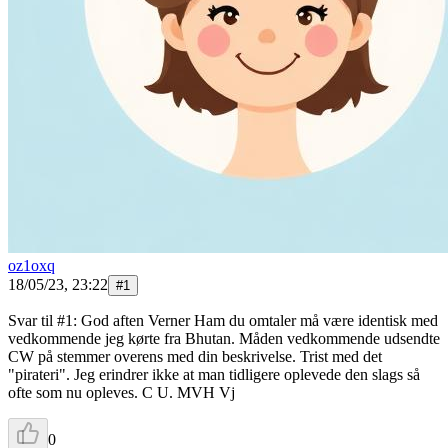
oz1oxq
18/05/23, 23:22
#
1
Svar til #1: God aften Verner Ham du omtaler må være identisk med
vedkommende jeg kørte fra Bhutan. Måden vedkommende udsendte
CW på stemmer overens med din beskrivelse. Trist med det
"pirateri". Jeg erindrer ikke at man tidligere oplevede den slags så
ofte som nu opleves. C U. MVH Vj
0