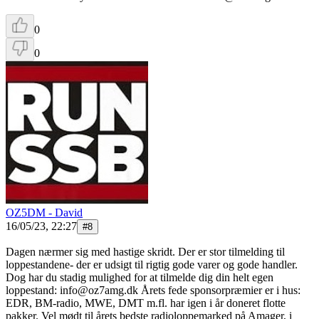
0
0
OZ5DM - David
16/05/23, 22:27
#
8
Dagen nærmer sig med hastige skridt. Der er stor tilmelding til
loppestandene- der er udsigt til rigtig gode varer og gode handler.
Dog har du stadig mulighed for at tilmelde dig din helt egen
loppestand: info@oz7amg.dk Årets fede sponsorpræmier er i hus:
EDR, BM-radio, MWE, DMT m.fl. har igen i år doneret flotte
pakker. Vel mødt til årets bedste radioloppemarked på Amager, i