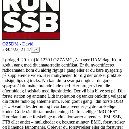
OZ5DM - David
23/04/23, 21:47
#
6
Lørdag d. 20. maj kl 1230 i OZ7AMG, Amager HAM dag. Kom
godt i gang med dit amatørradio certifikat. Er du nycertificeret
radioamatør, kom du aldrig rigtigt i gang eller er du bare nysgerrig
på supplerende viden. Her muligheden for dig der ønsker praktisk
indsigt, tips og tricks. Nu kan du få svar på nogle af de gode
spørgsmål du måtte brænde inde med. Her bruger vi en lille
eftermiddag i selskab med ligesindede. Der vil bl.a blive set på: Din
første station og antenne Lidt inspiration og tanker omkring valget af
din første radio og antenne mm. Kom godt i gang - din første QSO
på .. Hvad tales der om og hvordan anvender jeg de forskellige
koder. Gode råd til stationsbetjening. De forskellige "MODES"
Hvordan kan de forskellige modulationsarter anvendes. FM, SSB,
FT8 eller andet – muligheder og begrænsninger. EMC, forstyrrelser
og lignende fænomener. Oplever du forstyrrelser eller du forstyrrer