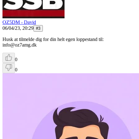
OZ5DM - David
06/04/23, 20:29
#
3
Husk at tilmelde dig for din helt egen loppestand til:
info@oz7amg.dk
0
0