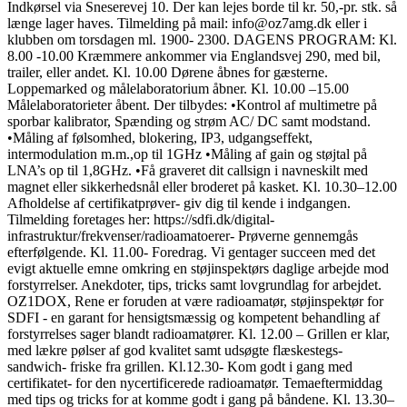
Indkørsel via Sneserevej 10. Der kan lejes borde til kr. 50,-pr. stk. så
længe lager haves. Tilmelding på mail: info@oz7amg.dk eller i
klubben om torsdagen ml. 1900- 2300. DAGENS PROGRAM: Kl.
8.00 -10.00 Kræmmere ankommer via Englandsvej 290, med bil,
trailer, eller andet. Kl. 10.00 Dørene åbnes for gæsterne.
Loppemarked og målelaboratorium åbner. Kl. 10.00 –15.00
Målelaboratorieter åbent. Der tilbydes: •Kontrol af multimetre på
sporbar kalibrator, Spænding og strøm AC/ DC samt modstand.
•Måling af følsomhed, blokering, IP3, udgangseffekt,
intermodulation m.m.,op til 1GHz •Måling af gain og støjtal på
LNA’s op til 1,8GHz. •Få graveret dit callsign i navneskilt med
magnet eller sikkerhedsnål eller broderet på kasket. Kl. 10.30–12.00
Afholdelse af certifikatprøver- giv dig til kende i indgangen.
Tilmelding foretages her: https://sdfi.dk/digital-
infrastruktur/frekvenser/radioamatoerer- Prøverne gennemgås
efterfølgende. Kl. 11.00- Foredrag. Vi gentager succeen med det
evigt aktuelle emne omkring en støjinspektørs daglige arbejde mod
forstyrrelser. Anekdoter, tips, tricks samt lovgrundlag for arbejdet.
OZ1DOX, Rene er foruden at være radioamatør, støjinspektør for
SDFI - en garant for hensigtsmæssig og kompetent behandling af
forstyrrelses sager blandt radioamatører. Kl. 12.00 – Grillen er klar,
med lækre pølser af god kvalitet samt udsøgte flæskestegs-
sandwich- friske fra grillen. Kl.12.30- Kom godt i gang med
certifikatet- for den nycertificerede radioamatør. Temaeftermiddag
med tips og tricks for at komme godt i gang på båndene. Kl. 13.30–