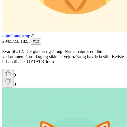
john brandstrup
20/05/23, 18:53
#
12
Svar til #12: Det glæder også mig. Nye amatører er altid
velkommen. God dag, og sikke et vejr oz7amg havde bestilt. Bedste
hilsen til alle. OZ1ATB John
0
0