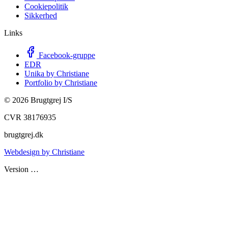
Cookiepolitik
Sikkerhed
Links
Facebook-gruppe
EDR
Unika by Christiane
Portfolio by Christiane
©
2026
Brugtgrej I/S
CVR 38176935
brugtgrej.dk
Webdesign by Christiane
Version
…