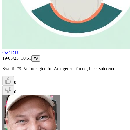
OZ1DJJ
19/05/23, 10:51
#
9
Svar til #9: Vejrudsigten for Amager ser fin ud, husk solcreme
0
0