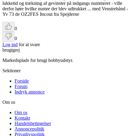
lukketid og trækning af gevinster på indgangs nummeret - ville
derfor høre hvilke numre der blev udtrukket ... med Venstrehånd -
Yv 73 de OZ2FES Itscout fra Spejderne
0
0
Log ind
for at svare
brugtgrej
Markedsplads for brugt hobbyudstyr.
Sektioner
Forside
Forum
Indryk annonce
Om os
Om os
Kontakt
Handelsbetingelser
Annoncepolitik
Privatlivspolitik