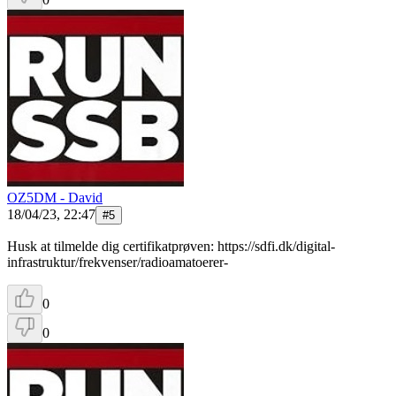
OZ5DM - David
18/04/23, 22:47
#
5
Husk at tilmelde dig certifikatprøven: https://sdfi.dk/digital-
infrastruktur/frekvenser/radioamatoerer-
0
0