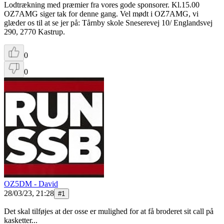
Lodtrækning med præmier fra vores gode sponsorer. Kl.15.00
OZ7AMG siger tak for denne gang. Vel mødt i OZ7AMG, vi
glæder os til at se jer på: Tårnby skole Sneserevej 10/ Englandsvej
290, 2770 Kastrup.
0
0
OZ5DM - David
28/03/23, 21:28
#
1
Det skal tilføjes at der osse er mulighed for at få broderet sit call på
kasketter...