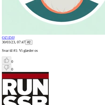
OZ1DJJ
30/03/23, 07:47
#
2
Svar til #1: Vi glæder os
0
0