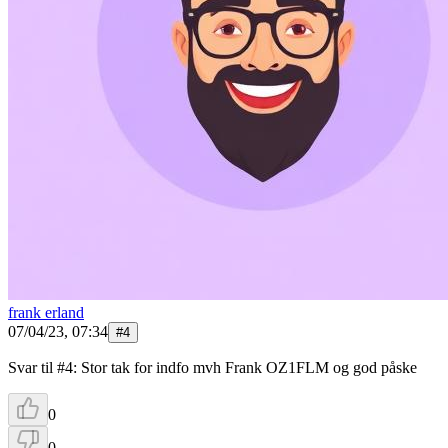
frank erland
07/04/23, 07:34
#
4
Svar til #4: Stor tak for indfo mvh Frank OZ1FLM og god påske
0
0