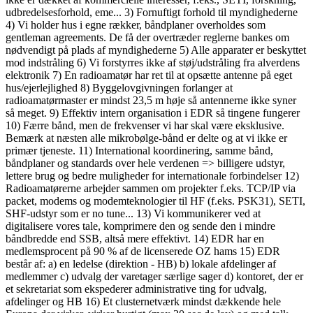
udbredelsesforhold, eme... 3) Fornuftigt forhold til myndighederne
4) Vi holder hus i egne rækker, båndplaner overholdes som
gentleman agreements. De få der overtræder reglerne bankes om
nødvendigt på plads af myndighederne 5) Alle apparater er beskyttet
mod indstråling 6) Vi forstyrres ikke af støj/udstråling fra alverdens
elektronik 7) En radioamatør har ret til at opsætte antenne på eget
hus/ejerlejlighed 8) Byggelovgivningen forlanger at
radioamatørmaster er mindst 23,5 m høje så antennerne ikke syner
så meget. 9) Effektiv intern organisation i EDR så tingene fungerer
10) Færre bånd, men de frekvenser vi har skal være eksklusive.
Bemærk at næsten alle mikrobølge-bånd er delte og at vi ikke er
primær tjeneste. 11) International koordinering, samme bånd,
båndplaner og standards over hele verdenen => billigere udstyr,
lettere brug og bedre muligheder for internationale forbindelser 12)
Radioamatørerne arbejder sammen om projekter f.eks. TCP/IP via
packet, modems og modemteknologier til HF (f.eks. PSK31), SETI,
SHF-udstyr som er no tune... 13) Vi kommunikerer ved at
digitalisere vores tale, komprimere den og sende den i mindre
båndbredde end SSB, altså mere effektivt. 14) EDR har en
medlemsprocent på 90 % af de licenserede OZ hams 15) EDR
består af: a) en ledelse (direktion - HB) b) lokale afdelinger af
medlemmer c) udvalg der varetager særlige sager d) kontoret, der er
et sekretariat som ekspederer administrative ting for udvalg,
afdelinger og HB 16) Et clusternetværk mindst dækkende hele