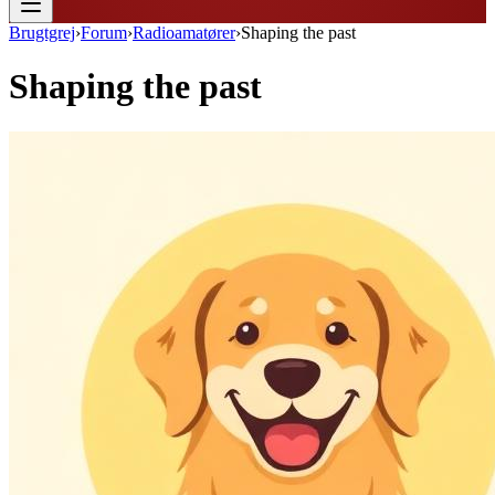
Brugtgrej
›
Forum
›
Radioamatører
›
Shaping the past
Shaping the past