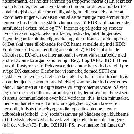
næstformand, der holder sammen på tropperne internt c) En sekretær
og en kasserer, der kan styre kontoret inden for deres område d) Et
antal arbejdsheste, der formentlig går igen i diverse udvalg for at
koordinere tingene. Ledelsen kan så sætte menige medlemmer til at
renovere hus i Odense, skifte vinduer osv. 5) EDR skal markere sig i
samfundet i aviser, radio og TV, Internet og på gader og stræder
hvor der sker noget, f.eks. markeder, festivaler, udstillinger osv.
Egentlig ganske almindelig marketing, der udføres af afdelingerne.
6) Det skal være tillokkende for OZ hams at melde sig ind i EDR.
Fordelene skal være kendt og accepteret. 7) EDR skal arbejde
effektivt på EU-plan og internationalt i øvrigt via samarbejde med
andre EU amatørorganisationer og i Reg. 1 og IARU. 8) SETI har
krav til forstyrrelsesfri frekvenser, det samme har vi hvis vi vil køre
svage DX-stationer. Derfor bør vi samarbejde med SETI om
eksklusive frekvenser. Det er ikke nok at vi har et amatørbånd hvis
en anden tjeneste sender bredbåndsstøj som rækker ind over vores
bånd. I takt med at alt digitaliseres vil støjproblemet vokse. Så vidt
jeg kan se er det radioamatørhobbyen tilbyder udøverne dybest set:
a) gratis kommunikation over hele verdenen, dvs. ingen minuttakst,
men som har et element af uforudsigelighed og som kræver en
personlig indsats (købe/bygge radio, opsætte antenne, kende
udbredelsesforhold...) b) socialt samvær på båndene og i klubberne
c) tilfredsstillelsen ved at have lavet noget elektronik der fungerer
(når det virker) 73, Palle, OZ1RH. PS, hvor mange fejl fandt du?