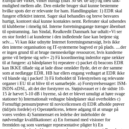
Europa der virker, virker hurtigt (max 30 sec de lay) og med talk-
mulighed mellem alle. Den enkelte bruger skal kunne bestemme
hvilke spots der er relevante for ham. Handlingsplan: 1) EDR skal
fungere effektivt internt. Sager skal behandles og breve besvares
hurtigt, kontoret skal kunne kontaktes nemt. Referater skal udsendes
til klubberne i rimelig tid. Interne forretningsgange trænger åbenbart
til opstramning. Jan Sindal, Realkredit Danmark har udtalt:»Vi ser
en stor fordel i at kunderne i den indledende fase kan betjene sig
selv.... Vi kan ikke udnytte Internet forretningsmæssigt, hvis ikke
den interne organisation og IT-systemerne bagved er på plads. ....der
er ingen grund til at bruge menneskelige ressourcer, hvis kunderne
gerne vil betjene sig selv« 2) Få koordinering indenfor egne rækker
til at fungere: a) båndplaner b) repeatere c) packet d) beacons EDR
kan IKKE tillade sig at lade disse områder flyde, det er der samme
som at nedlægge EDR. HB har ellers engang vedtaget at EDR ikke
vil blande sig i packet! 3) Få forholdet til Telestyrelsen og relevante
organer i EU til at blive til et samarbejde. a) Forstyrrelsessager: ISM-
ISDN-xDSL, alt det der forstyrrer os. Støjniveauet er i de sidste 10-
15 år hævet 5-10 dB i byerne, så det er blevet umuligt at høre svage
stationer b) Internationalt vedtagne båndplaner skal overholdes c)
Fornuftigt pensum/prøver til novicelicensen d) EDR afholde prøver
(tid/pris fordele) e) Operatørlicens, lettere adgang til at smage på
vores verden 4) Sammensæt en ledelse der indeholder de
nødvendige kvalifikationer: a) En formand med visioner for
fremtiden og som varetager repræsentative pligter b) En