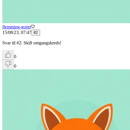
flemming-gorm
15/08/23, 07:47
#
2
Svar til #2: Skift omgangskreds!
0
0