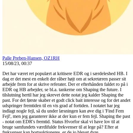
Palle Preben-Hansen, OZ1RH
15/08/23, 00:37
Det har været ret populært at kritisere EDR og i særdeleshed HB. I
dag er det mest en enkelt der råber højt om at sekretæren passer sit
arbejde frem for at skrive referater. Der er efterhånden faldet ro på i
EDR og HB arbejder, se bl.a. tankerne om Shaping the future. I
tilslutning hertil har jeg skrevet dette notat jeg kalder Shaping the
past. For det første skaber et godt click bait interesse og for det andet
udspringer fremtiden til en vis grad af fortiden. I notatet har jeg
indlagt nogle fejl, så du under læsningen kan øve dig i 'Find Fem
Fejl', men jeg garanterer ikke at der kun er fem fejl. Shaping the past
- notat om EDR's fremtid. Status Hvorfor skal vi have lov til at
bruge samfundets værdifulde frekvenser til at lege på? Efter at
frekvenser kan bortauktioneres, er de jo blevet dyre.