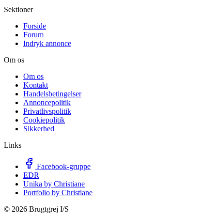
Sektioner
Forside
Forum
Indryk annonce
Om os
Om os
Kontakt
Handelsbetingelser
Annoncepolitik
Privatlivspolitik
Cookiepolitik
Sikkerhed
Links
Facebook-gruppe
EDR
Unika by Christiane
Portfolio by Christiane
©
2026
Brugtgrej I/S