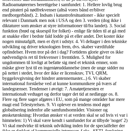
Radioamatørernes berettigelse i samfundet: 1. Hellere lovlig brug
end pirateri på nødfrekvenser (altså vores bånd er/bliver
medborgerbånd). 2. Indsats i katastrofesituationer - ikke specielt
relevant i Danmark men nok i USA og den 3. verden (dog ikke i
diktaturer som ønsker at styre informationer til/fra landet). 3. Social
funktion (brød og skuespil for folket) - enlige får tiden til at gå med
at snakke eller i bedste fald lodde på et eller andet. Det koster ikke
nogen minutafgift, men er dyrt i udstyr. 4. Vi deltager i den tekniske
udvikling og driver teknologien frem, dvs. skaber værdifulde
opfindelser. Hvem tror på det i dag? Fortidens glorie giver os ikke
nødvendigvis ret til frekvenser i fremtiden. 5. Mulighed for
ungdommen til lovligt at befatte sig med et teknisk emner, som
måske giver lyst til en ingeniøruddannelse (men de unge sidder nu
på nettet i stedet, hvor der ikke er licenskrav, TVI, QRM,
byggelovgivning der hindrer antennemaster...) 6. Vi skaber
international forståelse ved at kunne kommunikere på tværs af
landegrænser. Tendenser i øvrigt: 7. Amatørtjenesten er
internationalt vedtaget og derfor tager det tid at nedlægge os. 8.
Flere og flere sager afgøres i EU, som på mange områder har mere
magt end Telestyrelsen. 9. Vi oplever en tendens mod øget
globalisering indenfor alle samfundsområder. Visioner og
ønsketænkning: Hvordan ønsker vi at verden skal se ud hvis vi var i
himmelen: 1) Vi skal være kendt i samfundet for at tilbyde 'noget' 2)
Vi skal medvirke til teknisk udvikling inden for de specialfelter der
ikke er dækket af kommercielle interesser, f.eks., SETI, forskning,