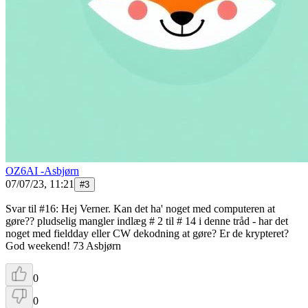
OZ6AI -Asbjørn
07/07/23, 11:21
#
3
Svar til #16: Hej Verner. Kan det ha' noget med computeren at
gøre?? pludselig mangler indlæg # 2 til # 14 i denne tråd - har det
noget med fieldday eller CW dekodning at gøre? Er de krypteret?
God weekend! 73 Asbjørn
0
0