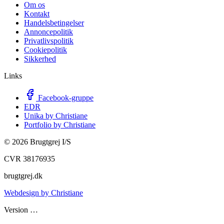
Om os
Kontakt
Handelsbetingelser
Annoncepolitik
Privatlivspolitik
Cookiepolitik
Sikkerhed
Links
Facebook-gruppe
EDR
Unika by Christiane
Portfolio by Christiane
©
2026
Brugtgrej I/S
CVR 38176935
brugtgrej.dk
Webdesign by Christiane
Version
…