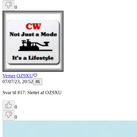
0
Verner OZ9XU
07/07/23, 20:52
#
6
Svar til #17: Slettet af OZ9XU
0
0