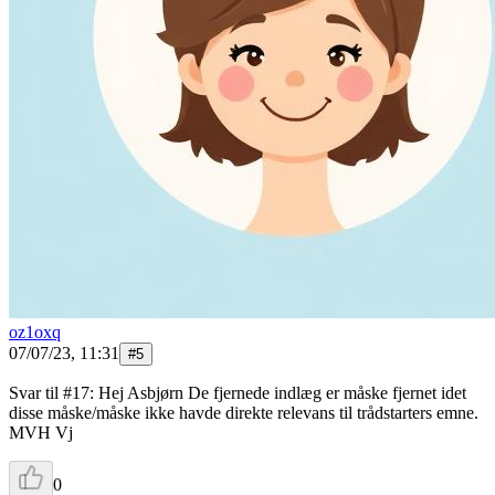
oz1oxq
07/07/23, 11:31
#
5
Svar til #17: Hej Asbjørn De fjernede indlæg er måske fjernet idet
disse måske/måske ikke havde direkte relevans til trådstarters emne.
MVH Vj
0