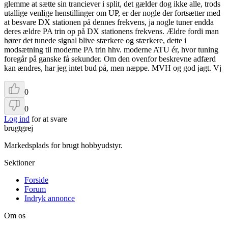
glemme at sætte sin tranciever i split, det gælder dog ikke alle, trods
utallige venlige henstillinger om UP, er der nogle der fortsætter med
at besvare DX stationen på dennes frekvens, ja nogle tuner endda
deres ældre PA trin op på DX stationens frekvens. Ældre fordi man
hører det tunede signal blive stærkere og stærkere, dette i
modsætning til moderne PA trin hhv. moderne ATU ér, hvor tuning
foregår på ganske få sekunder. Om den ovenfor beskrevne adfærd
kan ændres, har jeg intet bud på, men næppe. MVH og god jagt. Vj
0
0
Log ind
for at svare
brugtgrej
Markedsplads for brugt hobbyudstyr.
Sektioner
Forside
Forum
Indryk annonce
Om os