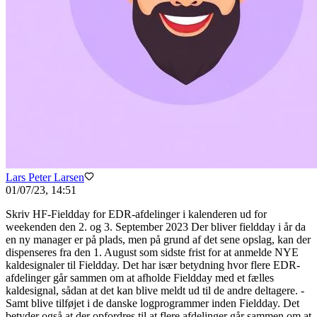
Lars Peter Larsen
01/07/23, 14:51
Skriv HF-Fieldday for EDR-afdelinger i kalenderen ud for
weekenden den 2. og 3. September 2023 Der bliver fieldday i år da
en ny manager er på plads, men på grund af det sene opslag, kan der
dispenseres fra den 1. August som sidste frist for at anmelde NYE
kaldesignaler til Fieldday. Det har især betydning hvor flere EDR-
afdelinger går sammen om at afholde Fieldday med et fælles
kaldesignal, sådan at det kan blive meldt ud til de andre deltagere. -
Samt blive tilføjet i de danske logprogrammer inden Fieldday. Det
betyder også at der opfordres til at flere afdelinger går sammen om at