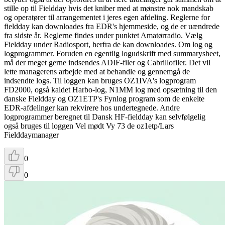
stille op til Fieldday hvis det kniber med at mønstre nok mandskab
og operatører til arrangementet i jeres egen afdeling. Reglerne for
fieldday kan downloades fra EDR's hjemmeside, og de er uændrede
fra sidste år. Reglerne findes under punktet Amatørradio. Vælg
Fieldday under Radiosport, herfra de kan downloades. Om log og
logprogrammer. Foruden en egentlig logudskrift med summarysheet,
må der meget gerne indsendes ADIF-filer og Cabrillofiler. Det vil
lette managerens arbejde med at behandle og gennemgå de
indsendte logs. Til loggen kan bruges OZ1IVA's logprogram
FD2000, også kaldet Harbo-log, N1MM log med opsætning til den
danske Fieldday og OZ1ETP's Fynlog program som de enkelte
EDR-afdelinger kan rekvirere hos undertegnede. Andre
logprogrammer beregnet til Dansk HF-fieldday kan selvfølgelig
også bruges til loggen Vel mødt Vy 73 de oz1etp/Lars
Fielddaymanager
0
0