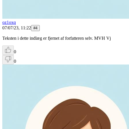
oz1oxq
07/07/23, 11:22
#
4
Teksten i dette indlæg er fjernet af forfatteren selv. MVH Vj
0
0