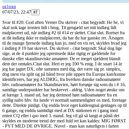
oz1oxq
07/07/23, 22:47
#
7
Svar til #20: God aften Verner Du skriver - citat begyndt: He he, vi
skal nok tage ironien lidt i brug. Til gengæld ser mit indlæg lidt
malplaceret ud, når indlæg #2 til #14 er slettet. Citat slut. Bortset fra
at dit indlæg ikke er malplaceret, da har du har ganske ret. Årsagen
til de mange fjernede indlæg kan jo, med en vis ret, skyldes hvad jeg
i indlæg # 19 har skrevet. Du skriver - citat begyndt: Skal dog lige
sige, at de 4 punkter jeg opremsede ikke rigtig er gældende for
danske eller skandinaviske amatører. De er meget sjældent blandt
dem der omtales.Citat slut. Heri er jeg 100 % enig. I de snart 14 år
jeg har jagtet DX, ofte sammen med dig, det være sig pr. simplex,
dog mest via split og på bånd hvor pile uppen fra Europa kan/kunne
identificeres, har jeg ALDRIG, fra hverken danske radioamatører
hhv. radioamatører fra Skandinavien, hørt forsøge sig som du i # 16,
samtlige underpunkter har beskrevet - aldrig. Uden noget ønske om
at hænge 3. mand ud, har jeg derimod hørt radioamatører fra en
sydlig nabo hhv. fra lande vi normalt sammenligner os med, foretage
dette. Direkte pinligt. Og endda hvor eget kaldesignal gentages op til
6 gange, og endda samtidigt med at DX stationen er i gang med
enten CQ eller i qso med 3. mand. Jeg vil gå så langt at påstå det
skyldes en moderne trend der med fuld ret kan kaldes: MIG FØRST
- PYT MED DE ØVRIGE. Nuvel - man kan naturligvis i farten