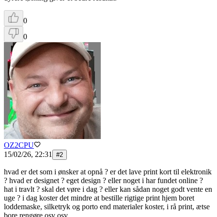
0
0
OZ2CPU
15/02/26, 22:31
#
2
hvad er det som i ønsker at opnå ? er det lave print kort til elektronik
? hvad er designet ? eget design ? eller noget i har fundet online ?
hat i travlt ? skal det vøre i dag ? eller kan sådan noget godt vente en
uge ? i dag koster det mindre at bestille rigtige print hjem boret
loddemaske, silketryk og porto end materialer koster, i rå print, ætse
bore rengøre osv osv