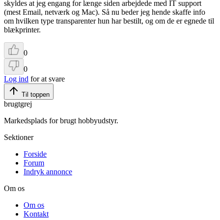
skyldes at jeg engang for længe siden arbejdede med IT support
(mest Email, netværk og Mac). Så nu beder jeg hende skaffe info
om hvilken type transparenter hun har bestilt, og om de er egnede til
blækprinter.
0
0
Log ind
for at svare
Til toppen
brugtgrej
Markedsplads for brugt hobbyudstyr.
Sektioner
Forside
Forum
Indryk annonce
Om os
Om os
Kontakt