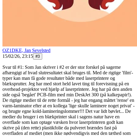
OZ1DKE, Jan Sevelsted
15/02/26, 23:15
#
3
Svar til #1: Som Jan skriver i #2 er der stor forskel på sagerne
afhængigt af hvad slutresultatet skal bruges til. Med de rigtige 'film'-
typer kan man få gode resultater både med laserprintere og
blæksprutter. Jeg har med stort held lavet ting til forevisning på en
overhead-projektor ved hjælp af laserprintere. Jeg har på den anden
side også 'begået' PCB-film med min DeskJet 300 (på kalkepapir!).
De rigtige medier til de rette formål - jeg har engang måttet 'rense' en
varm-laminator efter at en kollega 'lige skulle laminere noget privat' -
og brugte egne kold-lamineringslommer!!! Det var lidt bøvlet... De
medier du bruger i en blækprinter skal i sagens natur have en
overflade som kan optage væsken hvor laserprinteren godt kan
skrive på (den rette) plastikfolie da pulveret brændes fast på
overfladen af mediet (men ikke nødvendigvis med den tæthed som