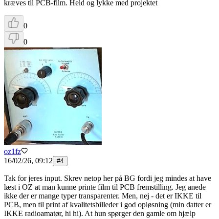
kræves til PCB-film. Held og lykke med projektet
0
0
oz1fz
16/02/26, 09:12
#
4
Tak for jeres input. Skrev netop her på BG fordi jeg mindes at have
læst i OZ at man kunne printe film til PCB fremstilling. Jeg anede
ikke der er mange typer transparenter. Men, nej - det er IKKE til
PCB, men til print af kvalitetsbilleder i god opløsning (min datter er
IKKE radioamatør, hi hi). At hun spørger den gamle om hjælp