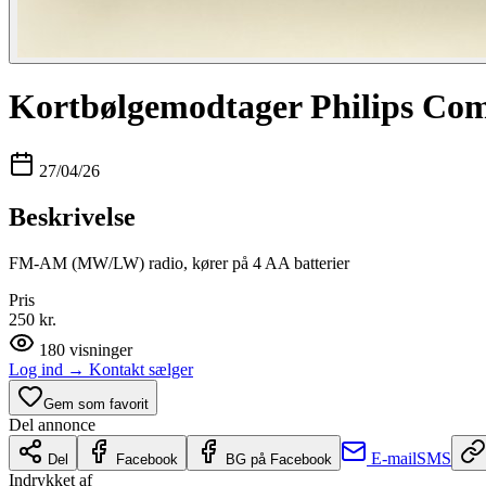
Kortbølgemodtager Philips Co
27/04/26
Beskrivelse
FM-AM (MW/LW) radio, kører på 4 AA batterier
Pris
250 kr.
180
visninger
Log ind
→
Kontakt sælger
Gem som favorit
Del annonce
E-mail
SMS
Del
Facebook
BG på Facebook
Indrykket af