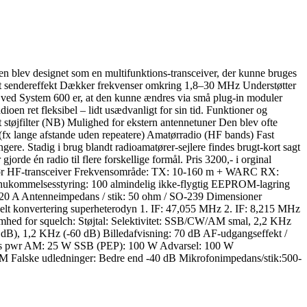
 blev designet som en multifunktions-transceiver, der kunne bruges
tt sendereffekt Dækker frekvenser omkring 1,8–30 MHz Understøtter
ed System 600 er, at den kunne ændres via små plug-in moduler
oen ret fleksibel – lidt usædvanligt for sin tid. Funktioner og
støjfilter (NB) Mulighed for ekstern antennetuner Den blev ofte
(fx lange afstande uden repeatere) Amatørradio (HF bands) Fast
gere. Stadig i brug blandt radioamatører-sejlere findes brugt-kort sagt
rde én radio til flere forskellige formål. Pris 3200,- i orginal
tør HF-transceiver Frekvensområde: TX: 10-160 m + WARC RX:
/ hukommelsesstyring: 100 almindelig ikke-flygtig EEPROM-lagring
 20 A Antenneimpedans / stik: 50 ohm / SO-239 Dimensioner
konvertering superheterodyn 1. IF: 47,055 MHz 2. IF: 8,215 MHz
d for squelch: Støjtal: Selektivitet: SSB/CW/AM smal, 2,2 KHz
dB), 1,2 KHz (-60 dB) Billedafvisning: 70 dB AF-udgangseffekt /
aks pwr AM: 25 W SSB (PEP): 100 W Advarsel: 100 W
 FM Falske udledninger: Bedre end -40 dB Mikrofonimpedans/stik:500-