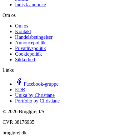
Indryk annonce
Om os
Om os
Kontakt
Handelsbetingelser
Annoncepolitik
Privatlivspolitik
Cookiepolitik
Sikkerhed
Links
Facebook-gruppe
EDR
Unika by Christiane
Portfolio by Christiane
©
2026
Brugtgrej I/S
CVR 38176935
brugtgrej.dk