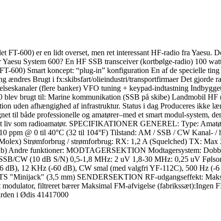
600) er en lidt overset, men ret interessant HF-radio fra Yaesu. Den
er Yaesu System 600? En HF SSB transceiver (kortbølge-radio) 100 wa
0) Smart koncept: “plug-in” konfiguration En af de specielle ting v
dres Brugt i fx:skibsfart/olieindustri/transportfirmaer Det gjorde radi
seskanaler (flere banker) VFO tuning + keypad-indtastning Indbygget 
600 blev brugt til: Marine kommunikation (SSB på skibe) Landmobil HF 
tion uden afhængighed af infrastruktur. Status i dag Produceres ikke læn
et til både professionelle og amatører–med et smart modul-system, der gjo
op i mit liv som radioamatør. SPECIFIKATIONER GENEREL: Type: Ama
 ±10 ppm @ 0 til 40°C (32 til 104°F) Tilstand: AM / SSB / CW Kanal- 
s Molex) Strømforbrug / strømforbrug: RX: 1,2 A (Squelched) TX: Max
lb) Andre funktioner: MODTAGERSEKTION Modtagersystem: Dobbelt 
SB/CW (10 dB S/N) 0,5-1,8 MHz: 2 uV 1,8-30 MHz: 0,25 uV Følsomhe
6 dB), 12 KHz (-60 dB), CW smal (med valgfri YF-112C), 500 Hz (-6 
rstik: TS "Minijack" (3,5 mm) SENDERSEKTION RF-udgangseffekt: M
 modulator, filtreret bærer Maksimal FM-afvigelse (fabrikssæt):Ingen
ården i Ødis 41417000