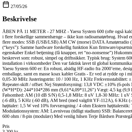
27/05/26
Beskrivelse
ÅBEN PÅ 11 METER - 27 MHZ - Yaesu System 600 (ofte også kaldet FT-
i flere forskellige sammenhænge – ikke kun radioamatørbrug. Hvad 
flere modes: SSB (USB/LSB) AM CW (morse) DATA Amatørradio (FT-60
(“keys”): Samme hardware forskellig funktion Kun firmware/opsætning æn
egenskaber Enkel betjening (få knapper, ret “no-nonsense”) Hukommel
beskrevet som: robust, simpel og driftssikker. Typisk brug: System 
installation i virksomheder Den var faktisk lavet til global kommunika
Yaesu System 600 er: En robust, alsidig HF-radio fra 2000’erne, design
emballage, samt en masse koax kabler Gratis - Er ved at rydde 
0,05-30 MHz Justeringstrin: 10 / 100 Hz, 1 KHz Frekvensstabilitet:
Repeater-skift / offset: Nej Strømforsyning: 13,8 VDC ±10% (6-pol
(W*H*D): 244*104*286 mm (9,61*4,09*11,26") Vægt: 4,5 kg (9,9 
Følsomhed: AM (10 dB S/N) 0,5-1,8 MHz: 8 uV 1,8-30 MHz: 1 uV S
(-6 dB), 5 KHz (-60 dB), AM bred (med valgfrit YF-112A), 6 KHz (-
højttaler: 1,5 W ved 10% forvrængning / 4 ohm Ekstern højttale
Modulationssystem: AM: Lavniveau (tidligt stadium) SSB: Balanceret
600 ohm / 8-pin (modulær) Med venlig hilsen Terje Bårdsen Præsteg
Pris
3.200 kr.