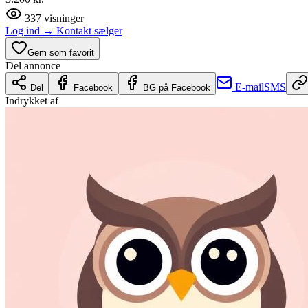
337
visninger
Log ind
→
Kontakt sælger
Gem som favorit
Del annonce
E-mail
SMS
Del
Facebook
BG på Facebook
Indrykket af