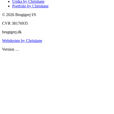
Unika by Christiane
Portfolio by Christiane
©
2026
Brugtgrej I/S
CVR 38176935
brugtgrej.dk
Webdesign by Christiane
Version
…