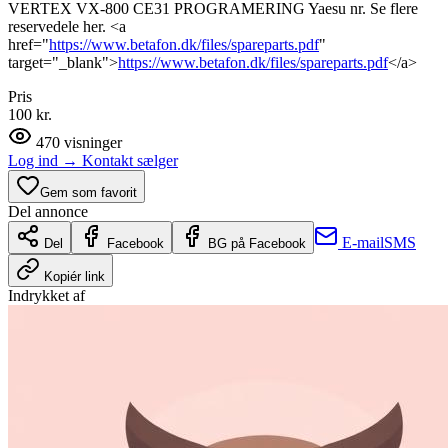
VERTEX VX-800 CE31 PROGRAMERING Yaesu nr. Se flere
reservedele her. <a
href="
https://www.betafon.dk/files/spareparts.pdf
"
target="_blank">
https://www.betafon.dk/files/spareparts.pdf
</a>
Pris
100 kr.
470
visninger
Log ind
→
Kontakt sælger
Gem som favorit
Del annonce
E-mail
SMS
Del
Facebook
BG på Facebook
Kopiér link
Indrykket af