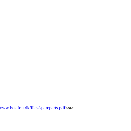
/www.betafon.dk/files/spareparts.pdf
</a>