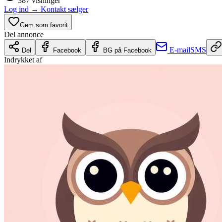
387
visninger
Log ind
→
Kontakt sælger
Gem som favorit
Del annonce
E-mail
SMS
Del
Facebook
BG på Facebook
Indrykket af