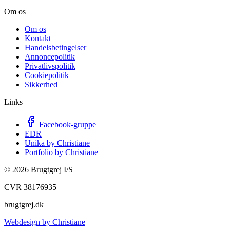
Om os
Om os
Kontakt
Handelsbetingelser
Annoncepolitik
Privatlivspolitik
Cookiepolitik
Sikkerhed
Links
Facebook-gruppe
EDR
Unika by Christiane
Portfolio by Christiane
©
2026
Brugtgrej I/S
CVR 38176935
brugtgrej.dk
Webdesign by Christiane