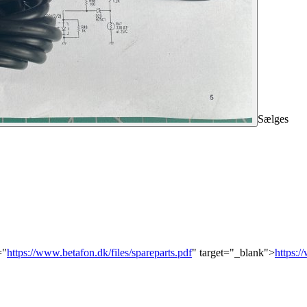
Sælges
="
https://www.betafon.dk/files/spareparts.pdf
" target="_blank">
https:/