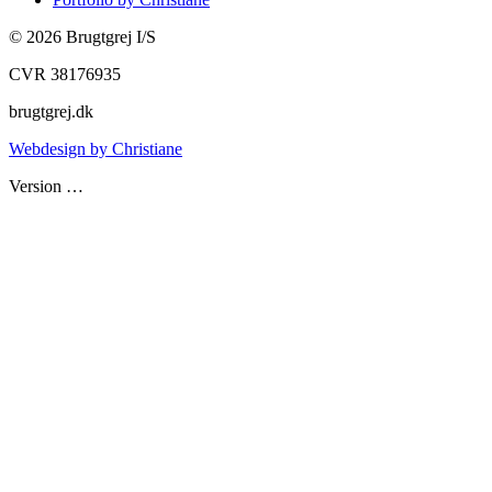
©
2026
Brugtgrej I/S
CVR 38176935
brugtgrej.dk
Webdesign by Christiane
Version
…