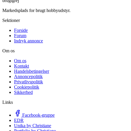
brugtgrej
Markedsplads for brugt hobbyudstyr.
Sektioner
Forside
Forum
Indryk annonce
Om os
Om os
Kontakt
Handelsbetingelser
Annoncepolitik
Privatlivspolitik
Cookiepolitik
Sikkerhed
Links
Facebook-gruppe
EDR
Unika by Christiane
Portfolio by Christiane