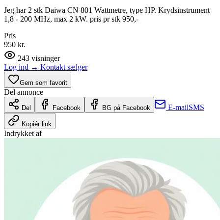
Jeg har 2 stk Daiwa CN 801 Wattmetre, type HP. Krydsinstrument
1,8 - 200 MHz, max 2 kW. pris pr stk 950,-
Pris
950 kr.
243
visninger
Log ind
→
Kontakt sælger
Gem som favorit
Del annonce
E-mail
SMS
Del
Facebook
BG på Facebook
Kopiér link
Indrykket af