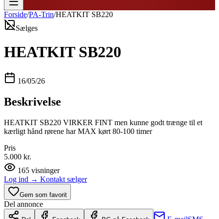
Forside
/
PA-Trin
/
HEATKIT SB220
Sælges
HEATKIT SB220
16/05/26
Beskrivelse
HEATKIT SB220 VIRKER FINT men kunne godt trænge til et
kærligt hånd rørene har MAX kørt 80-100 timer
Pris
5.000 kr.
165
visninger
Log ind
→
Kontakt sælger
Gem som favorit
Del annonce