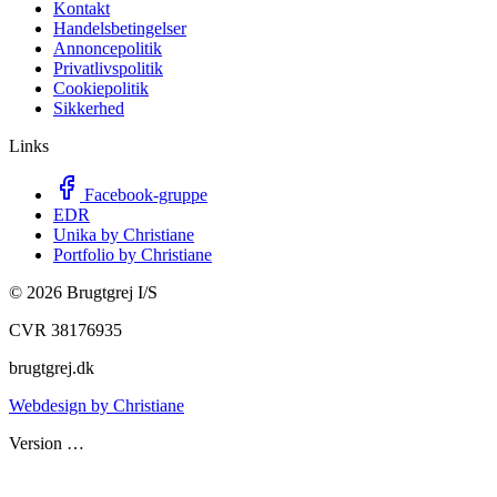
Kontakt
Handelsbetingelser
Annoncepolitik
Privatlivspolitik
Cookiepolitik
Sikkerhed
Links
Facebook-gruppe
EDR
Unika by Christiane
Portfolio by Christiane
©
2026
Brugtgrej I/S
CVR 38176935
brugtgrej.dk
Webdesign by Christiane
Version
…