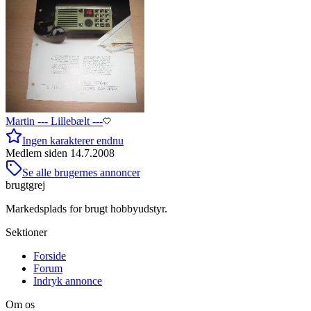
Martin --- Lillebælt ---
Ingen karakterer endnu
Medlem siden
14.7.2008
Se alle brugernes annoncer
brugtgrej
Markedsplads for brugt hobbyudstyr.
Sektioner
Forside
Forum
Indryk annonce
Om os