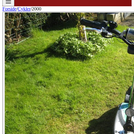
Forside
/
Cykler
/
2000