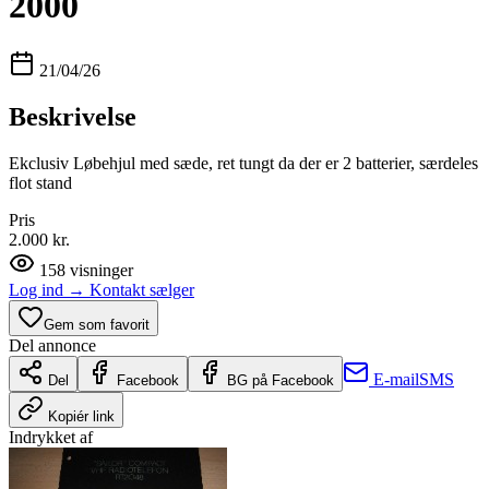
2000
21/04/26
Beskrivelse
Ekclusiv Løbehjul med sæde, ret tungt da der er 2 batterier, særdeles
flot stand
Pris
2.000 kr.
158
visninger
Log ind
→
Kontakt sælger
Gem som favorit
Del annonce
E-mail
SMS
Del
Facebook
BG på Facebook
Kopiér link
Indrykket af