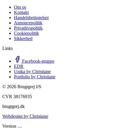
Om os
Kontakt
Handelsbetingelser
Annoncepolitik
Privatlivspolitik
Cookiepolitik
Sikkerhed
Links
Facebook-gruppe
EDR
Unika by Christiane
Portfolio by Christiane
©
2026
Brugtgrej I/S
CVR 38176935
brugtgrej.dk
Webdesign by Christiane
Version
…