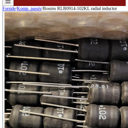
Forside
/
Komp. passiv
/
Bourns RLB0914-102KL radial inductor