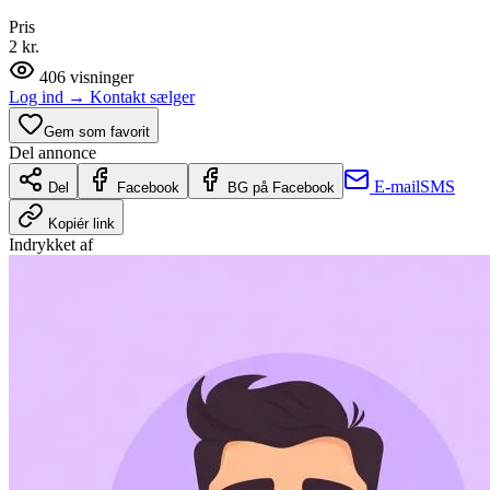
Pris
2 kr.
406
visninger
Log ind
→
Kontakt sælger
Gem som favorit
Del annonce
E-mail
SMS
Del
Facebook
BG på Facebook
Kopiér link
Indrykket af