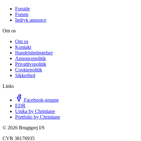
Forside
Forum
Indryk annonce
Om os
Om os
Kontakt
Handelsbetingelser
Annoncepolitik
Privatlivspolitik
Cookiepolitik
Sikkerhed
Links
Facebook-gruppe
EDR
Unika by Christiane
Portfolio by Christiane
©
2026
Brugtgrej I/S
CVR 38176935