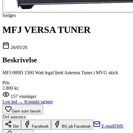
Sælges
MFJ VERSA TUNER
26/05/26
Beskrivelse
MFJ-989D 1500 Watt legal limit Antenna Tuner i MVG skick
Pris
2.800 kr.
157
visninger
Log ind
→
Kontakt sælger
Gem som favorit
Del annonce
E-mail
SMS
Del
Facebook
BG på Facebook