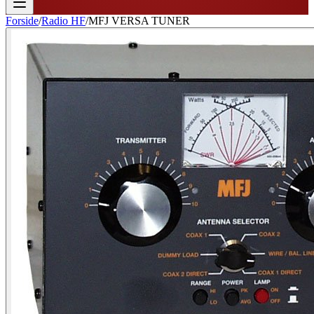
Forside
/
Radio HF
/
MFJ VERSA TUNER