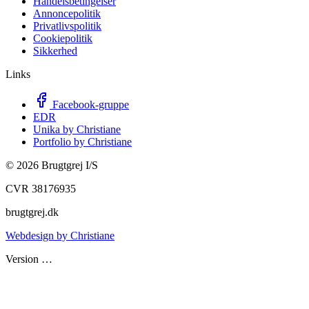
Handelsbetingelser
Annoncepolitik
Privatlivspolitik
Cookiepolitik
Sikkerhed
Links
Facebook-gruppe
EDR
Unika by Christiane
Portfolio by Christiane
©
2026
Brugtgrej I/S
CVR 38176935
brugtgrej.dk
Webdesign by Christiane
Version
…