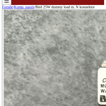
Forside
/
Komp. passiv
/
Bird 25W dummy load m. N konnektor