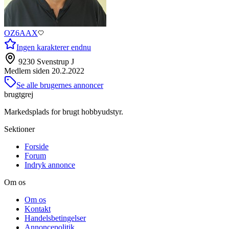
OZ6AAX
Ingen karakterer endnu
9230 Svenstrup J
Medlem siden
20.2.2022
Se alle brugernes annoncer
brugtgrej
Markedsplads for brugt hobbyudstyr.
Sektioner
Forside
Forum
Indryk annonce
Om os
Om os
Kontakt
Handelsbetingelser
Annoncepolitik