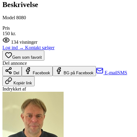
Beskrivelse
Model 8080
Pris
150 kr.
134
visninger
Log ind
→
Kontakt sælger
Gem som favorit
Del annonce
E-mail
SMS
Del
Facebook
BG på Facebook
Kopiér link
Indrykket af