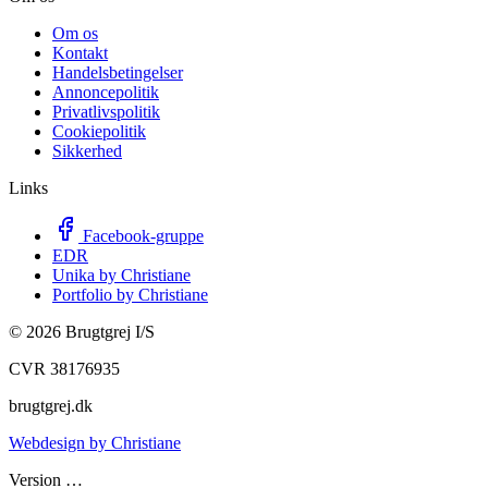
Om os
Kontakt
Handelsbetingelser
Annoncepolitik
Privatlivspolitik
Cookiepolitik
Sikkerhed
Links
Facebook-gruppe
EDR
Unika by Christiane
Portfolio by Christiane
©
2026
Brugtgrej I/S
CVR 38176935
brugtgrej.dk
Webdesign by Christiane
Version
…