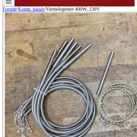
Forside
/
Komp. passiv
/
Varmelegemer 400W, 230V