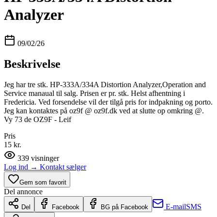
Analyzer
09/02/26
Beskrivelse
Jeg har tre stk. HP-333A/334A Distortion Analyzer,Operation and
Service manaual til salg. Prisen er pr. stk. Helst afhentning i
Fredericia. Ved forsendelse vil der tilgå pris for indpakning og porto.
Jeg kan kontaktes på oz9f @ oz9f.dk ved at slutte op omkring @.
Vy 73 de OZ9F - Leif
Pris
15 kr.
339
visninger
Log ind
→
Kontakt sælger
Gem som favorit
Del annonce
E-mail
SMS
Del
Facebook
BG på Facebook