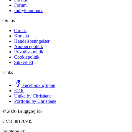
Forum
Indryk annonce
Om os
Om os
Kontakt
Handelsbetingelser
Annoncepolitik
Privatlivspolitik
Cookiepolitik
Sikkerhed
Links
Facebook-gruppe
EDR
Unika by Christiane
Portfolio by Christiane
©
2026
Brugtgrej I/S
CVR 38176935
brugtgrej.dk