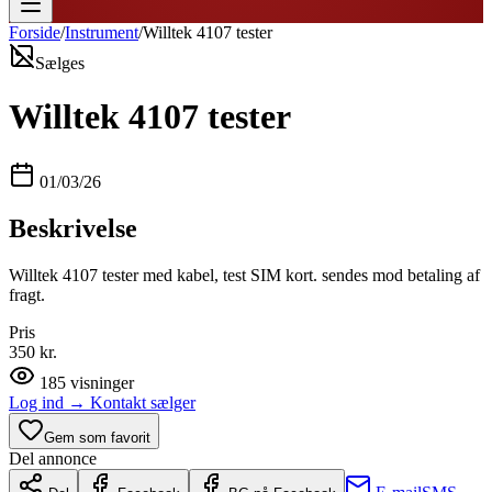
Forside
/
Instrument
/
Willtek 4107 tester
Sælges
Willtek 4107 tester
01/03/26
Beskrivelse
Willtek 4107 tester med kabel, test SIM kort. sendes mod betaling af
fragt.
Pris
350 kr.
185
visninger
Log ind
→
Kontakt sælger
Gem som favorit
Del annonce