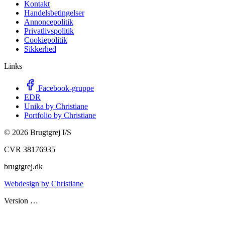
Kontakt
Handelsbetingelser
Annoncepolitik
Privatlivspolitik
Cookiepolitik
Sikkerhed
Links
Facebook-gruppe
EDR
Unika by Christiane
Portfolio by Christiane
©
2026
Brugtgrej I/S
CVR 38176935
brugtgrej.dk
Webdesign by Christiane
Version
…