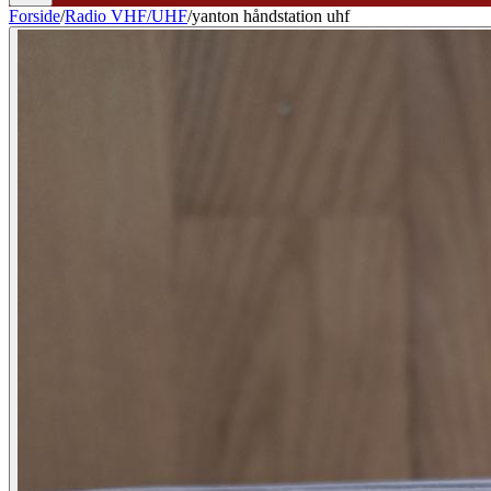
Forside
/
Radio VHF/UHF
/
yanton håndstation uhf