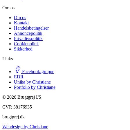
Om os
Om os
Kontakt
Handelsbetingelser
Annoncepolitik
Privatlivspolitik
Cookiepolitik
Sikkerhed
Links
Facebook-gruppe
EDR
Unika by Christiane
Portfolio by Christiane
©
2026
Brugtgrej I/S
CVR 38176935
brugtgrej.dk
Webdesign by Christiane