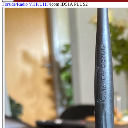
Forside
/
Radio VHF/UHF
/
Icom ID51A PLUS2