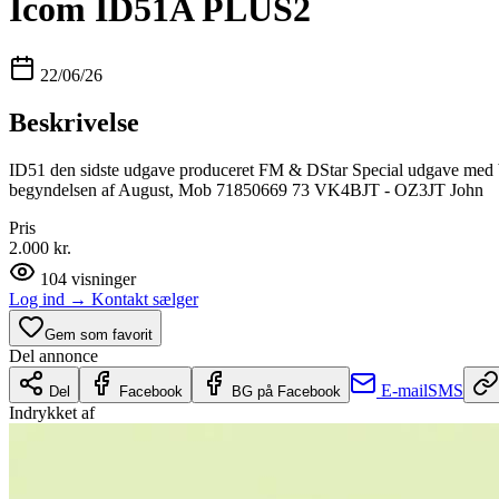
Icom ID51A PLUS2
22/06/26
Beskrivelse
ID51 den sidste udgave produceret FM & DStar Special udgave med blå 
begyndelsen af August, Mob 71850669 73 VK4BJT - OZ3JT John
Pris
2.000 kr.
104
visninger
Log ind
→
Kontakt sælger
Gem som favorit
Del annonce
E-mail
SMS
Del
Facebook
BG på Facebook
Indrykket af