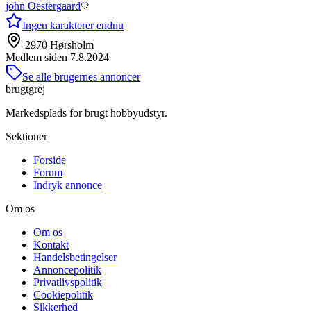
john Oestergaard
Ingen karakterer endnu
2970 Hørsholm
Medlem siden
7.8.2024
Se alle brugernes annoncer
brugtgrej
Markedsplads for brugt hobbyudstyr.
Sektioner
Forside
Forum
Indryk annonce
Om os
Om os
Kontakt
Handelsbetingelser
Annoncepolitik
Privatlivspolitik
Cookiepolitik
Sikkerhed