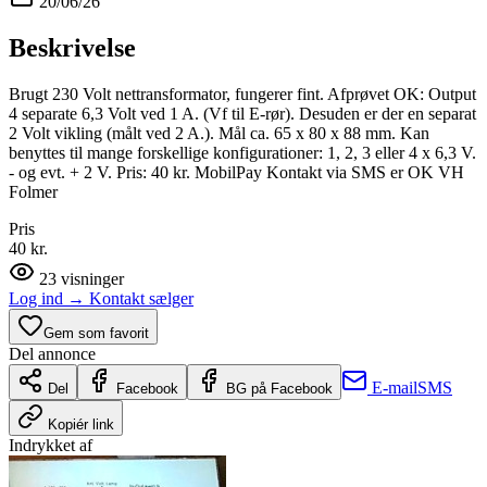
20/06/26
Beskrivelse
Brugt 230 Volt nettransformator, fungerer fint. Afprøvet OK: Output
4 separate 6,3 Volt ved 1 A. (Vf til E-rør). Desuden er der en separat
2 Volt vikling (målt ved 2 A.). Mål ca. 65 x 80 x 88 mm. Kan
benyttes til mange forskellige konfigurationer: 1, 2, 3 eller 4 x 6,3 V.
- og evt. + 2 V. Pris: 40 kr. MobilPay Kontakt via SMS er OK VH
Folmer
Pris
40 kr.
23
visninger
Log ind
→
Kontakt sælger
Gem som favorit
Del annonce
E-mail
SMS
Del
Facebook
BG på Facebook
Kopiér link
Indrykket af