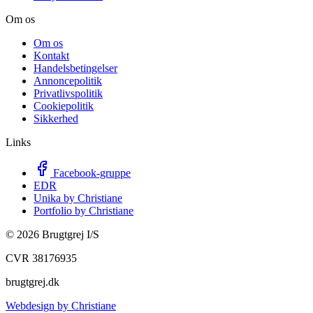
Om os
Om os
Kontakt
Handelsbetingelser
Annoncepolitik
Privatlivspolitik
Cookiepolitik
Sikkerhed
Links
Facebook-gruppe
EDR
Unika by Christiane
Portfolio by Christiane
©
2026
Brugtgrej I/S
CVR 38176935
brugtgrej.dk
Webdesign by Christiane