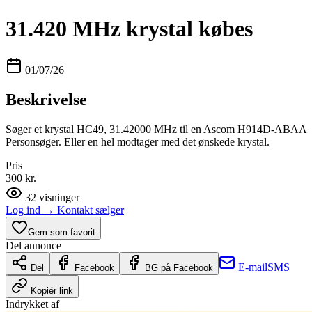
31.420 MHz krystal købes
01/07/26
Beskrivelse
Søger et krystal HC49, 31.42000 MHz til en Ascom H914D-ABAA
Personsøger. Eller en hel modtager med det ønskede krystal.
Pris
300 kr.
32
visninger
Log ind
→
Kontakt sælger
Gem som favorit
Del annonce
E-mail
SMS
Del
Facebook
BG på Facebook
Kopiér link
Indrykket af