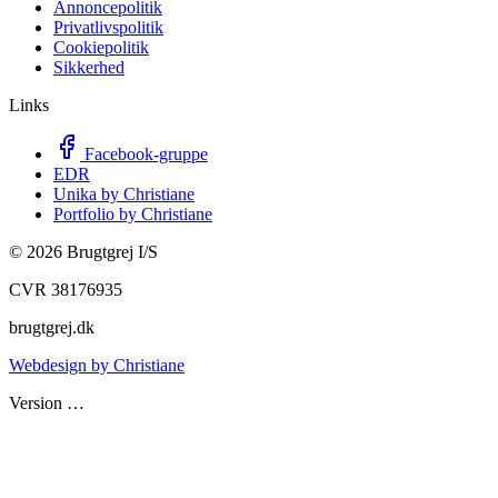
Annoncepolitik
Privatlivspolitik
Cookiepolitik
Sikkerhed
Links
Facebook-gruppe
EDR
Unika by Christiane
Portfolio by Christiane
©
2026
Brugtgrej I/S
CVR 38176935
brugtgrej.dk
Webdesign by Christiane
Version
…