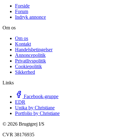
Forside
Forum
Indryk annonce
Om os
Om os
Kontakt
Handelsbetingelser
Annoncepolitik
Privatlivspolitik
Cookiepolitik
Sikkerhed
Links
Facebook-gruppe
EDR
Unika by Christiane
Portfolio by Christiane
©
2026
Brugtgrej I/S
CVR 38176935