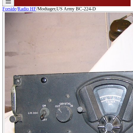
Forside
/
Radio HF
/
Modtager,US Army BC-224-D