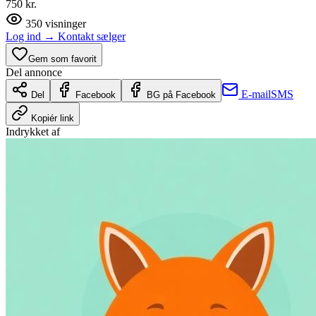
750 kr.
350
visninger
Log ind
→
Kontakt sælger
Gem som favorit
Del annonce
E-mail
SMS
Del
Facebook
BG på Facebook
Kopiér link
Indrykket af